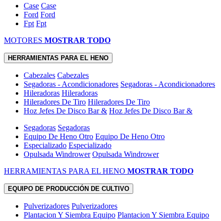
Case
Case
Ford
Ford
Fpt
Fpt
MOTORES
MOSTRAR TODO
HERRAMIENTAS PARA EL HENO
Cabezales
Cabezales
Segadoras - Acondicionadores
Segadoras - Acondicionadores
Hileradoras
Hileradoras
Hileradores De Tiro
Hileradores De Tiro
Hoz Jefes De Disco Bar &
Hoz Jefes De Disco Bar &
Segadoras
Segadoras
Equipo De Heno Otro
Equipo De Heno Otro
Especializado
Especializado
Opulsada Windrower
Opulsada Windrower
HERRAMIENTAS PARA EL HENO
MOSTRAR TODO
EQUIPO DE PRODUCCIÓN DE CULTIVO
Pulverizadores
Pulverizadores
Plantacion Y Siembra Equipo
Plantacion Y Siembra Equipo