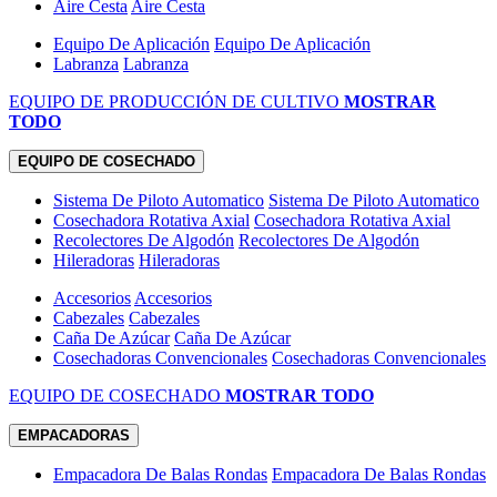
Aire Cesta
Aire Cesta
Equipo De Aplicación
Equipo De Aplicación
Labranza
Labranza
EQUIPO DE PRODUCCIÓN DE CULTIVO
MOSTRAR
TODO
EQUIPO DE COSECHADO
Sistema De Piloto Automatico
Sistema De Piloto Automatico
Cosechadora Rotativa Axial
Cosechadora Rotativa Axial
Recolectores De Algodón
Recolectores De Algodón
Hileradoras
Hileradoras
Accesorios
Accesorios
Cabezales
Cabezales
Caña De Azúcar
Caña De Azúcar
Cosechadoras Convencionales
Cosechadoras Convencionales
EQUIPO DE COSECHADO
MOSTRAR TODO
EMPACADORAS
Empacadora De Balas Rondas
Empacadora De Balas Rondas