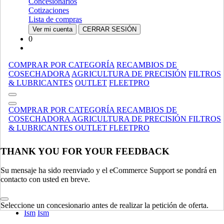
Retrocargadoras
Retrocargadoras
Concesionarios
Esparcidores De Abono
Esparcidores De Abono
Cotizaciones
Especializado
Especializado
Lista de compras
Ver mi cuenta
CERRAR SESIÓN
MANIPULACIÓN DE MATERIALES
MOSTRAR TODO
0
TRACTORES
COMPRAR POR CATEGORÍA
RECAMBIOS DE
Utility
Utility
COSECHADORA
AGRICULTURA DE PRECISIÓN
FILTROS
Accesorios
Accesorios
& LUBRICANTES
OUTLET
FLEETPRO
Compacto
Compacto
Legado
Legado
COMPRAR POR CATEGORÍA
RECAMBIOS DE
Especializado
Especializado
COSECHADORA
AGRICULTURA DE PRECISIÓN
FILTROS
Césped Comercial, Y Jardín Tractores / Cortadoras
Césped
& LUBRICANTES
OUTLET
FLEETPRO
Comercial, Y Jardín Tractores / Cortadoras
Agrícola
Agrícola
THANK YOU FOR YOUR FEEDBACK
TRACTORES
MOSTRAR TODO
Su mensaje ha sido reenviado y el eCommerce Support se pondrá en
MOTORES
contacto con usted en breve.
Ankara - Motores - Ttf
Ankara - Motores - Ttf
Unidades De Potencia
Unidades De Potencia
Seleccione un concesionario antes de realizar la petición de oferta.
Ism
Ism