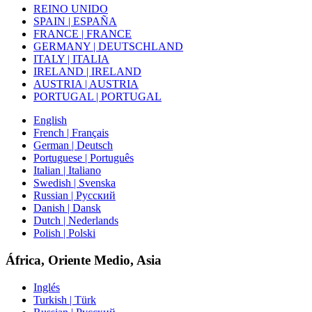
REINO UNIDO
SPAIN | ESPAÑA
FRANCE | FRANCE
GERMANY | DEUTSCHLAND
ITALY | ITALIA
IRELAND | IRELAND
AUSTRIA | AUSTRIA
PORTUGAL | PORTUGAL
English
French | Français
German | Deutsch
Portuguese | Português
Italian | Italiano
Swedish | Svenska
Russian | Русский
Danish | Dansk
Dutch | Nederlands
Polish | Polski
África, Oriente Medio, Asia
Inglés
Turkish | Türk