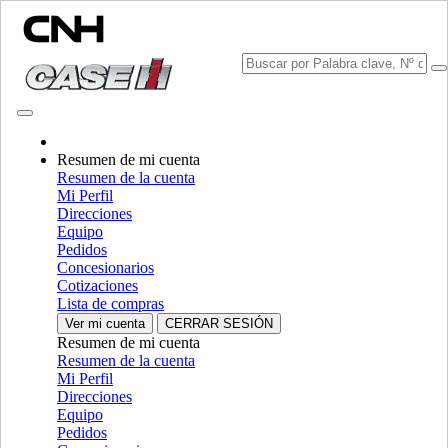
Resumen de mi cuenta
Elija una marca
Resumen de la cuenta
Cerrar el menú
Mi Perfil
Direcciones
EQUIPO
Equipo
Pedidos
EQUIPO
ALL EQUIPO
Concesionarios
Cotizaciones
MANIPULACIÓN DE MATERIALES
Lista de compras
Ver mi cuenta
CERRAR SESIÓN
Mezcladores Amoladora
Mezcladores Amoladora
Resumen de mi cuenta
Cargadores
Cargadores
Resumen de la cuenta
Manipuladores Telescopicos
Manipuladores Telescopicos
Mi Perfil
Minicargadoras
Minicargadoras
Direcciones
Orugas Cargadoras Compactas
Orugas Cargadoras
Equipo
Compactas
Pedidos