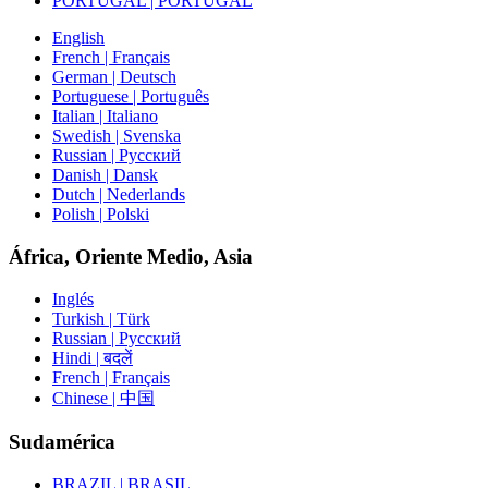
PORTUGAL | PORTUGAL
English
French | Français
German | Deutsch
Portuguese | Português
Italian | Italiano
Swedish | Svenska
Russian | Русский
Danish | Dansk
Dutch | Nederlands
Polish | Polski
África, Oriente Medio, Asia
Inglés
Turkish | Türk
Russian | Русский
Hindi | बदलें
French | Français
Chinese | 中国
Sudamérica
BRAZIL | BRASIL