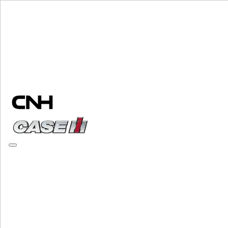
Elija una marca
Cerrar el menú
EQUIPO
EQUIPO
ALL EQUIPO
MANIPULACIÓN DE MATERIALES
Mezcladores Amoladora
Mezcladores Amoladora
Cargadores
Cargadores
Manipuladores Telescopicos
Manipuladores Telescopicos
Minicargadoras
Minicargadoras
Orugas Cargadoras Compactas
Orugas Cargadoras Compactas
Retrocargadoras
Retrocargadoras
Esparcidores De Abono
Esparcidores De Abono
Especializado
Especializado