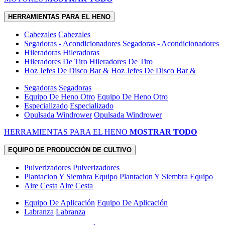
HERRAMIENTAS PARA EL HENO
Cabezales
Cabezales
Segadoras - Acondicionadores
Segadoras - Acondicionadores
Hileradoras
Hileradoras
Hileradores De Tiro
Hileradores De Tiro
Hoz Jefes De Disco Bar &
Hoz Jefes De Disco Bar &
Segadoras
Segadoras
Equipo De Heno Otro
Equipo De Heno Otro
Especializado
Especializado
Opulsada Windrower
Opulsada Windrower
HERRAMIENTAS PARA EL HENO
MOSTRAR TODO
EQUIPO DE PRODUCCIÓN DE CULTIVO
Pulverizadores
Pulverizadores
Plantacion Y Siembra Equipo
Plantacion Y Siembra Equipo
Aire Cesta
Aire Cesta
Equipo De Aplicación
Equipo De Aplicación
Labranza
Labranza