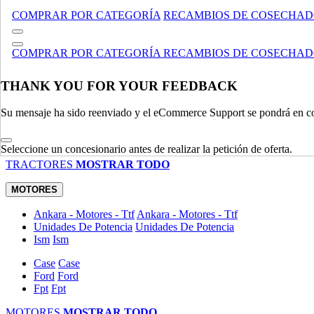
MANIPULACIÓN DE MATERIALES
MOSTRAR TODO
COMPRAR POR CATEGORÍA
RECAMBIOS DE COSECHA
TRACTORES
COMPRAR POR CATEGORÍA
RECAMBIOS DE COSECHA
Utility
Utility
Accesorios
Accesorios
Compacto
Compacto
THANK YOU FOR YOUR FEEDBACK
Legado
Legado
Su mensaje ha sido reenviado y el eCommerce Support se pondrá en co
Especializado
Especializado
Césped Comercial, Y Jardín Tractores / Cortadoras
Césped Come
Agrícola
Agrícola
Seleccione un concesionario antes de realizar la petición de oferta.
TRACTORES
MOSTRAR TODO
MOTORES
Ankara - Motores - Ttf
Ankara - Motores - Ttf
Unidades De Potencia
Unidades De Potencia
Ism
Ism
Case
Case
Ford
Ford
Fpt
Fpt
MOTORES
MOSTRAR TODO