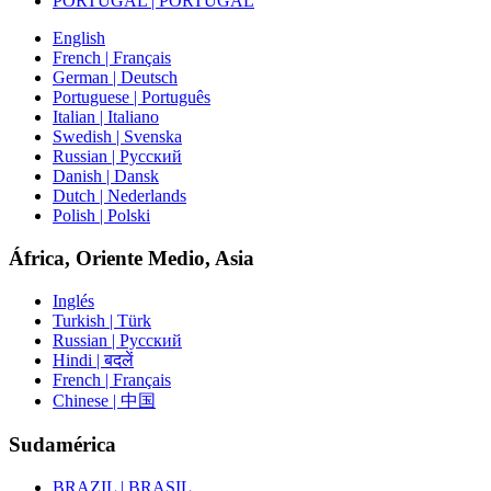
PORTUGAL | PORTUGAL
English
French | Français
German | Deutsch
Portuguese | Português
Italian | Italiano
Swedish | Svenska
Russian | Русский
Danish | Dansk
Dutch | Nederlands
Polish | Polski
África, Oriente Medio, Asia
Inglés
Turkish | Türk
Russian | Русский
Hindi | बदलें
French | Français
Chinese | 中国
Sudamérica
BRAZIL | BRASIL