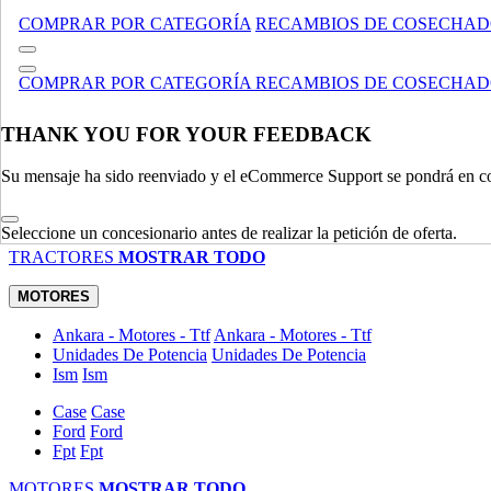
MANIPULACIÓN DE MATERIALES
MOSTRAR TODO
COMPRAR POR CATEGORÍA
RECAMBIOS DE COSECHA
TRACTORES
COMPRAR POR CATEGORÍA
RECAMBIOS DE COSECHA
Utility
Utility
Accesorios
Accesorios
Compacto
Compacto
THANK YOU FOR YOUR FEEDBACK
Legado
Legado
Su mensaje ha sido reenviado y el eCommerce Support se pondrá en co
Especializado
Especializado
Césped Comercial, Y Jardín Tractores / Cortadoras
Césped Come
Agrícola
Agrícola
Seleccione un concesionario antes de realizar la petición de oferta.
TRACTORES
MOSTRAR TODO
MOTORES
Ankara - Motores - Ttf
Ankara - Motores - Ttf
Unidades De Potencia
Unidades De Potencia
Ism
Ism
Case
Case
Ford
Ford
Fpt
Fpt
MOTORES
MOSTRAR TODO