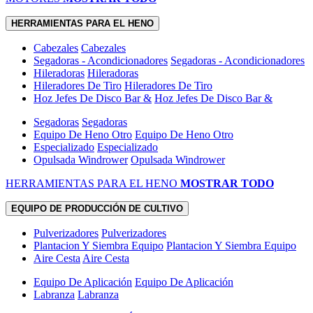
HERRAMIENTAS PARA EL HENO
Cabezales
Cabezales
Segadoras - Acondicionadores
Segadoras - Acondicionadores
Hileradoras
Hileradoras
Hileradores De Tiro
Hileradores De Tiro
Hoz Jefes De Disco Bar &
Hoz Jefes De Disco Bar &
Segadoras
Segadoras
Equipo De Heno Otro
Equipo De Heno Otro
Especializado
Especializado
Opulsada Windrower
Opulsada Windrower
HERRAMIENTAS PARA EL HENO
MOSTRAR TODO
EQUIPO DE PRODUCCIÓN DE CULTIVO
Pulverizadores
Pulverizadores
Plantacion Y Siembra Equipo
Plantacion Y Siembra Equipo
Aire Cesta
Aire Cesta
Equipo De Aplicación
Equipo De Aplicación
Labranza
Labranza