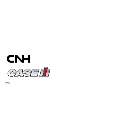
Elija una marca
Cerrar el menú
EQUIPO
EQUIPO
ALL EQUIPO
MANIPULACIÓN DE MATERIALES
Mezcladores Amoladora
Mezcladores Amoladora
Cargadores
Cargadores
Manipuladores Telescopicos
Manipuladores Telescopicos
Minicargadoras
Minicargadoras
Orugas Cargadoras Compactas
Orugas Cargadoras Compactas
Retrocargadoras
Retrocargadoras
Esparcidores De Abono
Esparcidores De Abono
Especializado
Especializado