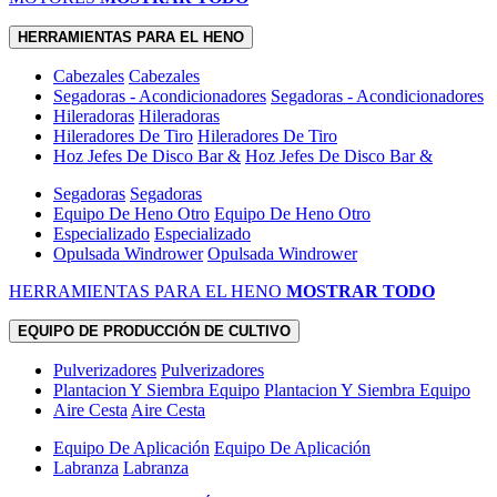
HERRAMIENTAS PARA EL HENO
Cabezales
Cabezales
Segadoras - Acondicionadores
Segadoras - Acondicionadores
Hileradoras
Hileradoras
Hileradores De Tiro
Hileradores De Tiro
Hoz Jefes De Disco Bar &
Hoz Jefes De Disco Bar &
Segadoras
Segadoras
Equipo De Heno Otro
Equipo De Heno Otro
Especializado
Especializado
Opulsada Windrower
Opulsada Windrower
HERRAMIENTAS PARA EL HENO
MOSTRAR TODO
EQUIPO DE PRODUCCIÓN DE CULTIVO
Pulverizadores
Pulverizadores
Plantacion Y Siembra Equipo
Plantacion Y Siembra Equipo
Aire Cesta
Aire Cesta
Equipo De Aplicación
Equipo De Aplicación
Labranza
Labranza