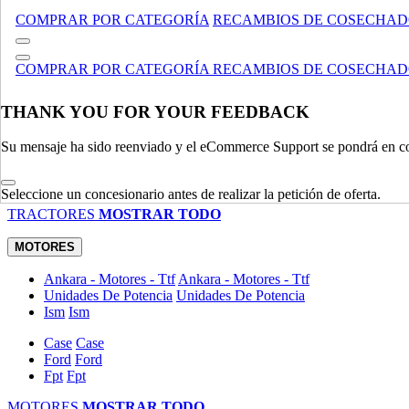
MANIPULACIÓN DE MATERIALES
MOSTRAR TODO
COMPRAR POR CATEGORÍA
RECAMBIOS DE COSECHA
TRACTORES
COMPRAR POR CATEGORÍA
RECAMBIOS DE COSECHA
Utility
Utility
Accesorios
Accesorios
Compacto
Compacto
THANK YOU FOR YOUR FEEDBACK
Legado
Legado
Su mensaje ha sido reenviado y el eCommerce Support se pondrá en co
Especializado
Especializado
Césped Comercial, Y Jardín Tractores / Cortadoras
Césped Come
Agrícola
Agrícola
Seleccione un concesionario antes de realizar la petición de oferta.
TRACTORES
MOSTRAR TODO
MOTORES
Ankara - Motores - Ttf
Ankara - Motores - Ttf
Unidades De Potencia
Unidades De Potencia
Ism
Ism
Case
Case
Ford
Ford
Fpt
Fpt
MOTORES
MOSTRAR TODO