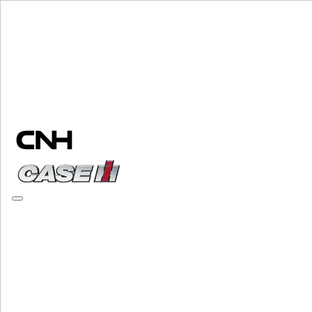
Elija una marca
Cerrar el menú
EQUIPO
EQUIPO
ALL EQUIPO
MANIPULACIÓN DE MATERIALES
Mezcladores Amoladora
Mezcladores Amoladora
Cargadores
Cargadores
Manipuladores Telescopicos
Manipuladores Telescopicos
Minicargadoras
Minicargadoras
Orugas Cargadoras Compactas
Orugas Cargadoras Compactas
Retrocargadoras
Retrocargadoras
Esparcidores De Abono
Esparcidores De Abono
Especializado
Especializado