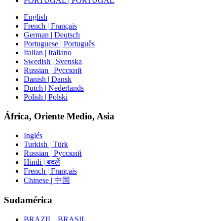
PORTUGAL | PORTUGAL
English
French | Français
German | Deutsch
Portuguese | Português
Italian | Italiano
Swedish | Svenska
Russian | Русский
Danish | Dansk
Dutch | Nederlands
Polish | Polski
África, Oriente Medio, Asia
Inglés
Turkish | Türk
Russian | Русский
Hindi | बदलें
French | Français
Chinese | 中国
Sudamérica
BRAZIL | BRASIL