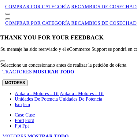
MANIPULACIÓN DE MATERIALES
MOSTRAR TODO
COMPRAR POR CATEGORÍA
RECAMBIOS DE COSECHA
TRACTORES
COMPRAR POR CATEGORÍA
RECAMBIOS DE COSECHA
Utility
Utility
Accesorios
Accesorios
Compacto
Compacto
THANK YOU FOR YOUR FEEDBACK
Legado
Legado
Su mensaje ha sido reenviado y el eCommerce Support se pondrá en co
Especializado
Especializado
Césped Comercial, Y Jardín Tractores / Cortadoras
Césped Come
Agrícola
Agrícola
Seleccione un concesionario antes de realizar la petición de oferta.
TRACTORES
MOSTRAR TODO
MOTORES
Ankara - Motores - Ttf
Ankara - Motores - Ttf
Unidades De Potencia
Unidades De Potencia
Ism
Ism
Case
Case
Ford
Ford
Fpt
Fpt
MOTORES
MOSTRAR TODO