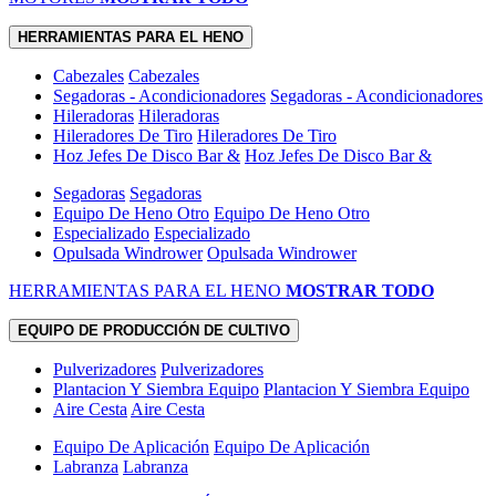
HERRAMIENTAS PARA EL HENO
Cabezales
Cabezales
Segadoras - Acondicionadores
Segadoras - Acondicionadores
Hileradoras
Hileradoras
Hileradores De Tiro
Hileradores De Tiro
Hoz Jefes De Disco Bar &
Hoz Jefes De Disco Bar &
Segadoras
Segadoras
Equipo De Heno Otro
Equipo De Heno Otro
Especializado
Especializado
Opulsada Windrower
Opulsada Windrower
HERRAMIENTAS PARA EL HENO
MOSTRAR TODO
EQUIPO DE PRODUCCIÓN DE CULTIVO
Pulverizadores
Pulverizadores
Plantacion Y Siembra Equipo
Plantacion Y Siembra Equipo
Aire Cesta
Aire Cesta
Equipo De Aplicación
Equipo De Aplicación
Labranza
Labranza