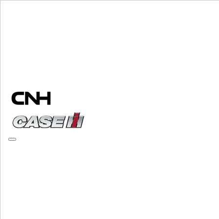
Elija una marca
Cerrar el menú
EQUIPO
EQUIPO
ALL EQUIPO
MANIPULACIÓN DE MATERIALES
Mezcladores Amoladora
Mezcladores Amoladora
Cargadores
Cargadores
Manipuladores Telescopicos
Manipuladores Telescopicos
Minicargadoras
Minicargadoras
Orugas Cargadoras Compactas
Orugas Cargadoras Compactas
Retrocargadoras
Retrocargadoras
Esparcidores De Abono
Esparcidores De Abono
Especializado
Especializado