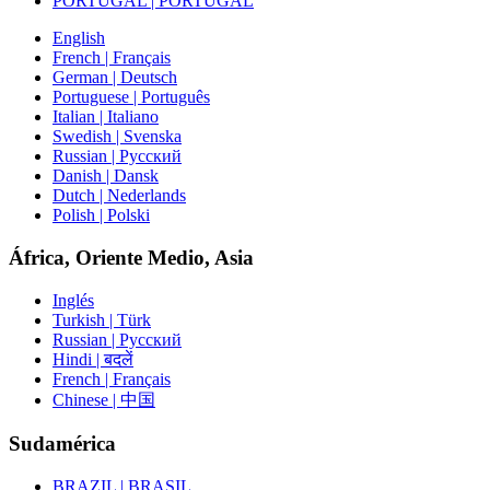
PORTUGAL | PORTUGAL
English
French | Français
German | Deutsch
Portuguese | Português
Italian | Italiano
Swedish | Svenska
Russian | Русский
Danish | Dansk
Dutch | Nederlands
Polish | Polski
África, Oriente Medio, Asia
Inglés
Turkish | Türk
Russian | Русский
Hindi | बदलें
French | Français
Chinese | 中国
Sudamérica
BRAZIL | BRASIL