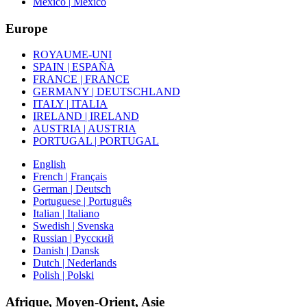
Mexico | México
Europe
ROYAUME-UNI
SPAIN | ESPAÑA
FRANCE | FRANCE
GERMANY | DEUTSCHLAND
ITALY | ITALIA
IRELAND | IRELAND
AUSTRIA | AUSTRIA
PORTUGAL | PORTUGAL
English
French | Français
German | Deutsch
Portuguese | Português
Italian | Italiano
Swedish | Svenska
Russian | Русский
Danish | Dansk
Dutch | Nederlands
Polish | Polski
Afrique, Moyen-Orient, Asie