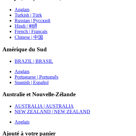
Anglais
Turkish | Türk
Russian | Русский
Hindi | बदलें
French | Français
Chinese | 中国
Amérique du Sud
BRAZIL | BRASIL
Anglais
Portuguese | Português
Spanish | Español
Australie et Nouvelle-Zélande
AUSTRALIA | AUSTRALIA
NEW ZEALAND | NEW ZEALAND
Anglais
Ajouté à votre panier