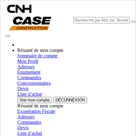
Résumé de mon compte
Sommaire de compte
Mon Profil
Sélectionner marque
Adresses
Fermer le Menu
Équipement
Commandes
ÉQUIPEMENT
Concessionnaires
Devis
AUTORÉPARATION
Liste d’achat
Voir mon compte
DÉCONNEXION
ÉQUIPEMENT
ALL ÉQUIPEMENT
Résumé de mon compte
Exonération Fiscale
Moteur
Adresses
Commandes
Carter
Carter
Devis
Fpt
Fpt
Liste d’achat