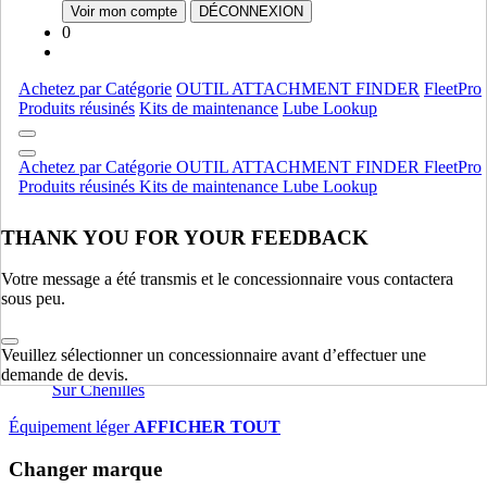
Fpt
Fpt
Voir mon compte
DÉCONNEXION
0
Moteur
AFFICHER TOUT
Équipement lourd
Achetez par Catégorie
OUTIL ATTACHMENT FINDER
FleetPro
Produits réusinés
Kits de maintenance
Lube Lookup
Compactage
Compactage
Pelles Sur Chenilles
Pelles Sur Chenilles
Achetez par Catégorie
OUTIL ATTACHMENT FINDER
FleetPro
Bouteurs Sur Chenilles
Bouteurs Sur Chenilles
Produits réusinés
Kits de maintenance
Lube Lookup
Équipement lourd
AFFICHER TOUT
THANK YOU FOR YOUR FEEDBACK
Équipement léger
Votre message a été transmis et le concessionnaire vous contactera
Charheuses Sur Pneus Compactes
Charheuses Sur Pneus
sous peu.
Compactes
ForkLifts
ForkLifts
Veuillez sélectionner un concessionnaire avant d’effectuer une
Chargeuses Compactes Sur Chenilles
Chargeuses Compactes
demande de devis.
Sur Chenilles
Équipement léger
AFFICHER TOUT
Changer marque