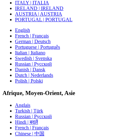
ITALY | ITALIA
IRELAND | IRELAND
AUSTRIA | AUSTRIA
PORTUGAL | PORTUGAL
English
French | Français
German | Deutsch
Portuguese | Português
Italian | Italiano
Swedish | Svenska
Russian | Русский
Danish | Dansk
Dutch | Nederlands
Polish | Polski
Afrique, Moyen-Orient, Asie
Anglais
Turkish | Türk
Russian | Русский
Hindi | बदलें
French | Français
Chinese | 中国