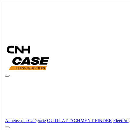
Sélectionner marque
Fermer le Menu
ÉQUIPEMENT
AUTORÉPARATION
ÉQUIPEMENT
ALL ÉQUIPEMENT
Moteur
Carter
Carter
Fpt
Fpt
Fpt
Fpt
Moteur
AFFICHER TOUT
Achetez par Catégorie
OUTIL ATTACHMENT FINDER
FleetPro
Équipement lourd