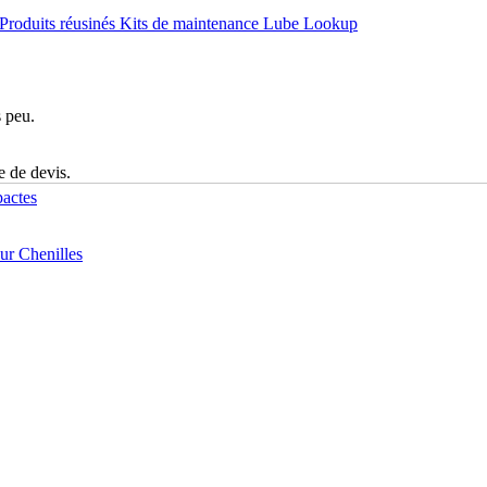
Produits réusinés
Kits de maintenance
Lube Lookup
s peu.
e de devis.
actes
r Chenilles