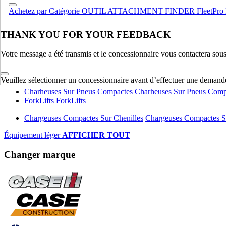
Achetez par Catégorie
OUTIL ATTACHMENT FINDER
FleetPro
Compactage
Compactage
Pelles Sur Chenilles
Pelles Sur Chenilles
THANK YOU FOR YOUR FEEDBACK
Bouteurs Sur Chenilles
Bouteurs Sur Chenilles
Votre message a été transmis et le concessionnaire vous contactera sou
Équipement lourd
AFFICHER TOUT
Équipement léger
Veuillez sélectionner un concessionnaire avant d’effectuer une demand
Charheuses Sur Pneus Compactes
Charheuses Sur Pneus Comp
ForkLifts
ForkLifts
Chargeuses Compactes Sur Chenilles
Chargeuses Compactes Su
Équipement léger
AFFICHER TOUT
Changer marque