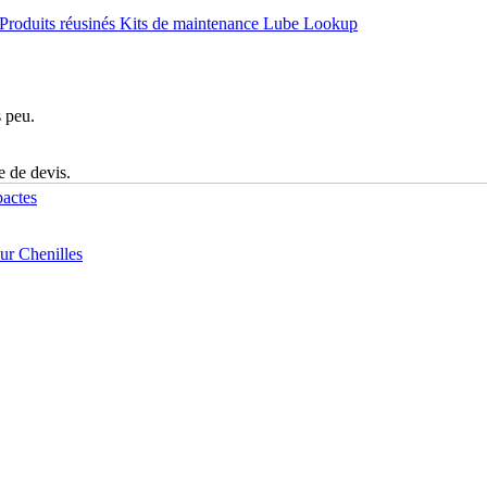
Produits réusinés
Kits de maintenance
Lube Lookup
s peu.
e de devis.
actes
r Chenilles