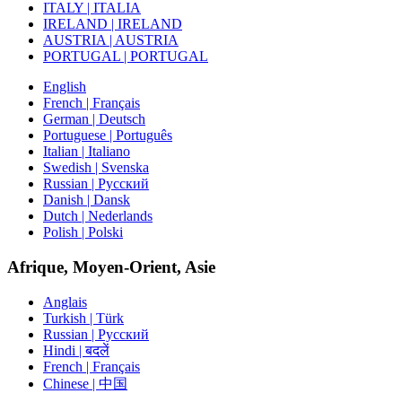
ITALY | ITALIA
IRELAND | IRELAND
AUSTRIA | AUSTRIA
PORTUGAL | PORTUGAL
English
French | Français
German | Deutsch
Portuguese | Português
Italian | Italiano
Swedish | Svenska
Russian | Русский
Danish | Dansk
Dutch | Nederlands
Polish | Polski
Afrique, Moyen-Orient, Asie
Anglais
Turkish | Türk
Russian | Русский
Hindi | बदलें
French | Français
Chinese | 中国