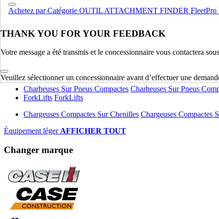
Achetez par Catégorie
OUTIL ATTACHMENT FINDER
FleetPro
Compactage
Compactage
Pelles Sur Chenilles
Pelles Sur Chenilles
THANK YOU FOR YOUR FEEDBACK
Bouteurs Sur Chenilles
Bouteurs Sur Chenilles
Votre message a été transmis et le concessionnaire vous contactera sou
Équipement lourd
AFFICHER TOUT
Équipement léger
Veuillez sélectionner un concessionnaire avant d’effectuer une demand
Charheuses Sur Pneus Compactes
Charheuses Sur Pneus Comp
ForkLifts
ForkLifts
Chargeuses Compactes Sur Chenilles
Chargeuses Compactes Su
Équipement léger
AFFICHER TOUT
Changer marque