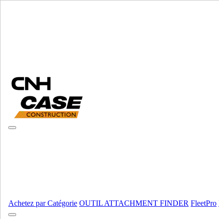
Sélectionner marque
Fermer le Menu
ÉQUIPEMENT
AUTORÉPARATION
ÉQUIPEMENT
ALL ÉQUIPEMENT
Moteur
Carter
Carter
Fpt
Fpt
Fpt
Fpt
Moteur
AFFICHER TOUT
Achetez par Catégorie
OUTIL ATTACHMENT FINDER
FleetPro
Équipement lourd