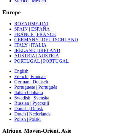
Mexico | México
Europe
ROYAUME-UNI
SPAIN | ESPAÑA
FRANCE | FRANCE
GERMANY | DEUTSCHLAND
ITALY | ITALIA
IRELAND | IRELAND
AUSTRIA | AUSTRIA
PORTUGAL | PORTUGAL
English
French | Français
German | Deutsch
Portuguese | Português
Italian | Italiano
Swedish | Svenska
Russian | Русский
Danish | Dansk
Dutch | Nederlands
Polish | Polski
Afrique, Moyen-Orient, Asie