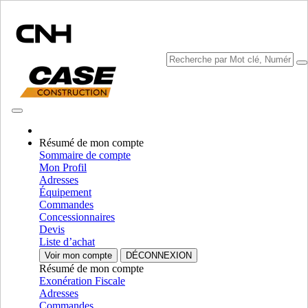
Résumé de mon compte
Sélectionner marque
Sommaire de compte
Fermer le Menu
Mon Profil
Adresses
ÉQUIPEMENT
Équipement
Commandes
AUTORÉPARATION
Concessionnaires
Devis
ÉQUIPEMENT
ALL ÉQUIPEMENT
Liste d’achat
Moteur
Voir mon compte
DÉCONNEXION
Résumé de mon compte
Carter
Carter
Exonération Fiscale
Fpt
Fpt
Adresses
Commandes