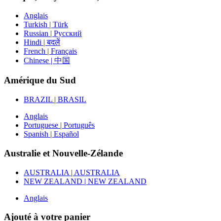
Anglais
Turkish | Türk
Russian | Русский
Hindi | बदलें
French | Français
Chinese | 中国
Amérique du Sud
BRAZIL | BRASIL
Anglais
Portuguese | Português
Spanish | Español
Australie et Nouvelle-Zélande
AUSTRALIA | AUSTRALIA
NEW ZEALAND | NEW ZEALAND
Anglais
Ajouté à votre panier