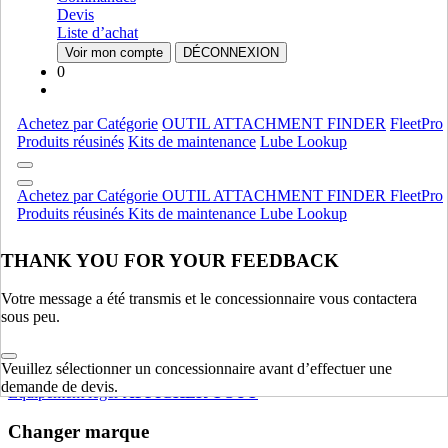
Fpt
Fpt
Devis
Liste d’achat
Moteur
AFFICHER TOUT
Voir mon compte
DÉCONNEXION
0
Équipement lourd
Compactage
Compactage
Achetez par Catégorie
OUTIL ATTACHMENT FINDER
FleetPro
Pelles Sur Chenilles
Pelles Sur Chenilles
Produits réusinés
Kits de maintenance
Lube Lookup
Bouteurs Sur Chenilles
Bouteurs Sur Chenilles
Achetez par Catégorie
OUTIL ATTACHMENT FINDER
FleetPro
Équipement lourd
AFFICHER TOUT
Produits réusinés
Kits de maintenance
Lube Lookup
Équipement léger
THANK YOU FOR YOUR FEEDBACK
Charheuses Sur Pneus Compactes
Charheuses Sur Pneus
Compactes
Votre message a été transmis et le concessionnaire vous contactera
ForkLifts
ForkLifts
sous peu.
Chargeuses Compactes Sur Chenilles
Chargeuses Compactes
Sur Chenilles
Veuillez sélectionner un concessionnaire avant d’effectuer une
demande de devis.
Équipement léger
AFFICHER TOUT
Changer marque