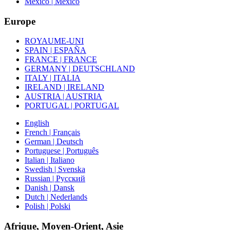
Mexico | México
Europe
ROYAUME-UNI
SPAIN | ESPAÑA
FRANCE | FRANCE
GERMANY | DEUTSCHLAND
ITALY | ITALIA
IRELAND | IRELAND
AUSTRIA | AUSTRIA
PORTUGAL | PORTUGAL
English
French | Français
German | Deutsch
Portuguese | Português
Italian | Italiano
Swedish | Svenska
Russian | Русский
Danish | Dansk
Dutch | Nederlands
Polish | Polski
Afrique, Moyen-Orient, Asie