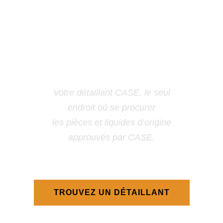
VOTRE DÉTAILLANT CASE :
LE SAVIEZ-VOUS?
Votre détaillant CASE, le seul
endroit où se procurer
les pièces et liquides d’origine
approuvés par CASE.
TROUVEZ UN DÉTAILLANT