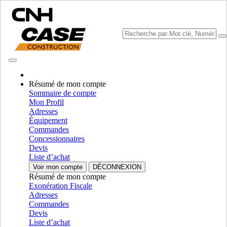
Résumé de mon compte
Sommaire de compte
Mon Profil
Sélectionner marque
Adresses
Fermer le Menu
Équipement
Commandes
ÉQUIPEMENT
Concessionnaires
Devis
AUTORÉPARATION
Liste d’achat
Voir mon compte
DÉCONNEXION
ÉQUIPEMENT
ALL ÉQUIPEMENT
Résumé de mon compte
Exonération Fiscale
Moteur
Adresses
Commandes
Carter
Carter
Devis
Fpt
Fpt
Liste d’achat