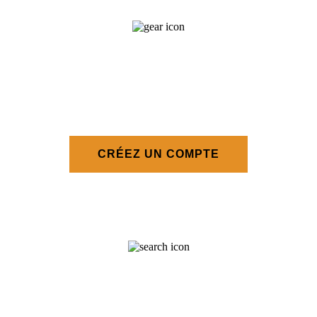
OBTENEZ DES SOLUTIONS
DE PIÈCES
PERSONNALISÉES
CRÉEZ UN COMPTE
TROUVEZ VOTRE
DÉTAILLANT CASE