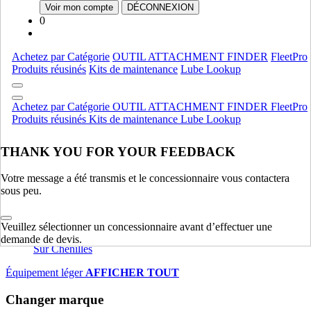
Fpt
Fpt
Voir mon compte
DÉCONNEXION
0
Moteur
AFFICHER TOUT
Équipement lourd
Achetez par Catégorie
OUTIL ATTACHMENT FINDER
FleetPro
Produits réusinés
Kits de maintenance
Lube Lookup
Compactage
Compactage
Pelles Sur Chenilles
Pelles Sur Chenilles
Achetez par Catégorie
OUTIL ATTACHMENT FINDER
FleetPro
Bouteurs Sur Chenilles
Bouteurs Sur Chenilles
Produits réusinés
Kits de maintenance
Lube Lookup
Équipement lourd
AFFICHER TOUT
THANK YOU FOR YOUR FEEDBACK
Équipement léger
Votre message a été transmis et le concessionnaire vous contactera
Charheuses Sur Pneus Compactes
Charheuses Sur Pneus
sous peu.
Compactes
ForkLifts
ForkLifts
Veuillez sélectionner un concessionnaire avant d’effectuer une
Chargeuses Compactes Sur Chenilles
Chargeuses Compactes
demande de devis.
Sur Chenilles
Équipement léger
AFFICHER TOUT
Changer marque