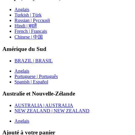
Anglais
Turkish | Türk
Russian | Русский
Hindi | बदलें
French | Français
Chinese | 中国
Amérique du Sud
BRAZIL | BRASIL
Anglais
Portuguese | Português
Spanish | Español
Australie et Nouvelle-Zélande
AUSTRALIA | AUSTRALIA
NEW ZEALAND | NEW ZEALAND
Anglais
Ajouté à votre panier