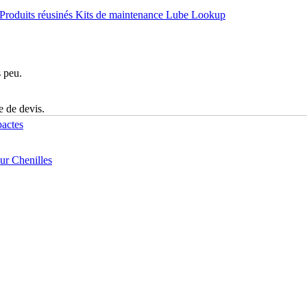
Produits réusinés
Kits de maintenance
Lube Lookup
s peu.
e de devis.
actes
r Chenilles