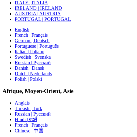
ITALY | ITALIA
IRELAND | IRELAND
AUSTRIA | AUSTRIA
PORTUGAL | PORTUGAL
English
French | Français
German | Deutsch
Portuguese | Português
Italian | Italiano
Swedish | Svenska
Russian | Русский
Danish | Dansk
Dutch | Nederlands
Polish | Polski
Afrique, Moyen-Orient, Asie
Anglais
Turkish | Türk
Russian | Русский
Hindi | बदलें
French | Français
Chinese | 中国