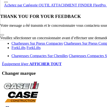
Achetez par Catégorie
OUTIL ATTACHMENT FINDER
FleetPro
Compactage
Compactage
Pelles Sur Chenilles
Pelles Sur Chenilles
THANK YOU FOR YOUR FEEDBACK
Bouteurs Sur Chenilles
Bouteurs Sur Chenilles
Votre message a été transmis et le concessionnaire vous contactera sou
Équipement lourd
AFFICHER TOUT
Équipement léger
Veuillez sélectionner un concessionnaire avant d’effectuer une demand
Charheuses Sur Pneus Compactes
Charheuses Sur Pneus Comp
ForkLifts
ForkLifts
Chargeuses Compactes Sur Chenilles
Chargeuses Compactes Su
Équipement léger
AFFICHER TOUT
Changer marque