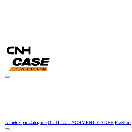
Sélectionner marque
Fermer le Menu
ÉQUIPEMENT
AUTORÉPARATION
ÉQUIPEMENT
ALL ÉQUIPEMENT
Moteur
Carter
Carter
Fpt
Fpt
Fpt
Fpt
Moteur
AFFICHER TOUT
Achetez par Catégorie
OUTIL ATTACHMENT FINDER
FleetPro
Équipement lourd