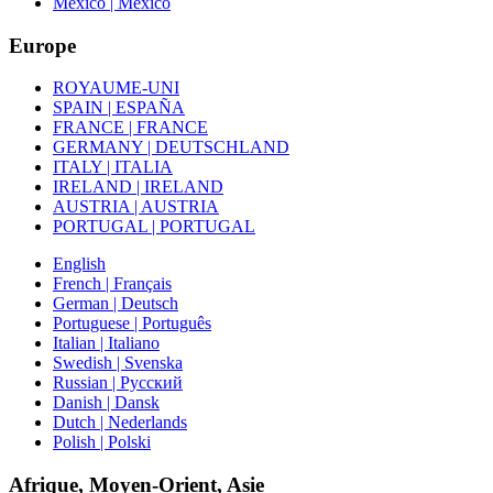
Mexico | México
Europe
ROYAUME-UNI
SPAIN | ESPAÑA
FRANCE | FRANCE
GERMANY | DEUTSCHLAND
ITALY | ITALIA
IRELAND | IRELAND
AUSTRIA | AUSTRIA
PORTUGAL | PORTUGAL
English
French | Français
German | Deutsch
Portuguese | Português
Italian | Italiano
Swedish | Svenska
Russian | Русский
Danish | Dansk
Dutch | Nederlands
Polish | Polski
Afrique, Moyen-Orient, Asie