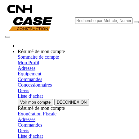
Résumé de mon compte
Sommaire de compte
Mon Profil
Sélectionner marque
Adresses
Fermer le Menu
Équipement
Commandes
ÉQUIPEMENT
Concessionnaires
Devis
AUTORÉPARATION
Liste d’achat
Voir mon compte
DÉCONNEXION
ÉQUIPEMENT
ALL ÉQUIPEMENT
Résumé de mon compte
Exonération Fiscale
Moteur
Adresses
Commandes
Carter
Carter
Devis
Fpt
Fpt
Liste d’achat