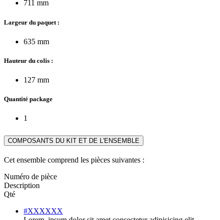
711 mm
Largeur du paquet :
635 mm
Hauteur du colis :
127 mm
Quantité package
1
COMPOSANTS DU KIT ET DE L'ENSEMBLE
Cet ensemble comprend les pièces suivantes :
Numéro de pièce
Description
Qté
#XXXXXX
Lorem, ipsum dolor sit amet consectetur adipisicing elit.