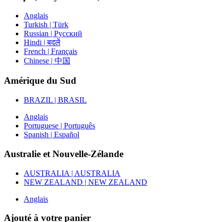
Anglais
Turkish | Türk
Russian | Русский
Hindi | बदलें
French | Français
Chinese | 中国
Amérique du Sud
BRAZIL | BRASIL
Anglais
Portuguese | Português
Spanish | Español
Australie et Nouvelle-Zélande
AUSTRALIA | AUSTRALIA
NEW ZEALAND | NEW ZEALAND
Anglais
Ajouté à votre panier