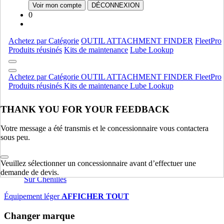
Fpt
Fpt
Voir mon compte
DÉCONNEXION
0
Moteur
AFFICHER TOUT
Équipement lourd
Achetez par Catégorie
OUTIL ATTACHMENT FINDER
FleetPro
Produits réusinés
Kits de maintenance
Lube Lookup
Compactage
Compactage
Pelles Sur Chenilles
Pelles Sur Chenilles
Achetez par Catégorie
OUTIL ATTACHMENT FINDER
FleetPro
Bouteurs Sur Chenilles
Bouteurs Sur Chenilles
Produits réusinés
Kits de maintenance
Lube Lookup
Équipement lourd
AFFICHER TOUT
THANK YOU FOR YOUR FEEDBACK
Équipement léger
Votre message a été transmis et le concessionnaire vous contactera
Charheuses Sur Pneus Compactes
Charheuses Sur Pneus
sous peu.
Compactes
ForkLifts
ForkLifts
Veuillez sélectionner un concessionnaire avant d’effectuer une
Chargeuses Compactes Sur Chenilles
Chargeuses Compactes
demande de devis.
Sur Chenilles
Équipement léger
AFFICHER TOUT
Changer marque