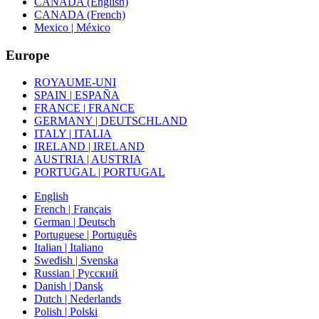
CANADA (English)
CANADA (French)
Mexico | México
Europe
ROYAUME-UNI
SPAIN | ESPAÑA
FRANCE | FRANCE
GERMANY | DEUTSCHLAND
ITALY | ITALIA
IRELAND | IRELAND
AUSTRIA | AUSTRIA
PORTUGAL | PORTUGAL
English
French | Français
German | Deutsch
Portuguese | Português
Italian | Italiano
Swedish | Svenska
Russian | Русский
Danish | Dansk
Dutch | Nederlands
Polish | Polski