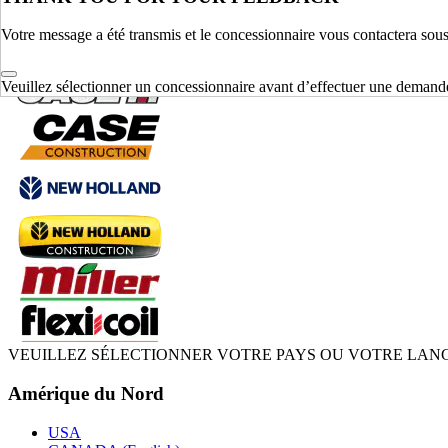
Votre message a été transmis et le concessionnaire vous contactera sou
Changer marque
Veuillez sélectionner un concessionnaire avant d’effectuer une demand
VEUILLEZ SÉLECTIONNER VOTRE PAYS OU VOTRE LAN
Amérique du Nord
USA