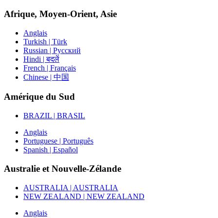
Afrique, Moyen-Orient, Asie
Anglais
Turkish | Türk
Russian | Русский
Hindi | बदलें
French | Français
Chinese | 中国
Amérique du Sud
BRAZIL | BRASIL
Anglais
Portuguese | Português
Spanish | Español
Australie et Nouvelle-Zélande
AUSTRALIA | AUSTRALIA
NEW ZEALAND | NEW ZEALAND
Anglais