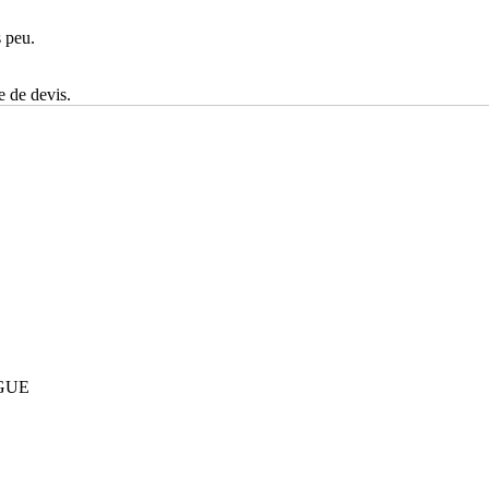
s peu.
e de devis.
GUE