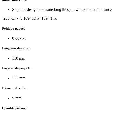
Superior design to ensure long lifespan with zero maintenance
-235, Cl 7, 3.109'' ID x .139'' Thk
Poids du paquet :
0.007 kg
Longueur du colis :
110 mm
Largeur du paquet :
155 mm
Hauteur du colis :
5 mm
Quantité package