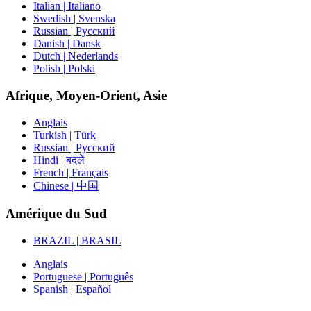
Italian | Italiano
Swedish | Svenska
Russian | Русский
Danish | Dansk
Dutch | Nederlands
Polish | Polski
Afrique, Moyen-Orient, Asie
Anglais
Turkish | Türk
Russian | Русский
Hindi | बदलें
French | Français
Chinese | 中国
Amérique du Sud
BRAZIL | BRASIL
Anglais
Portuguese | Português
Spanish | Español