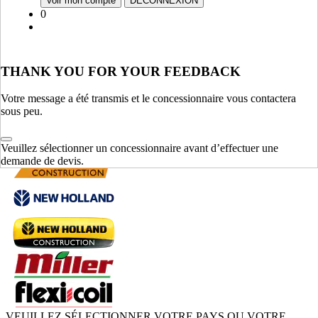
Voir mon compte
DÉCONNEXION
0
Crop Production Equipment
Sprayers
Sprayers
Sprayers
Crop Production Equipment
AFFICHER TOUT
THANK YOU FOR YOUR FEEDBACK
Changer marque
Votre message a été transmis et le concessionnaire vous contactera
sous peu.
Veuillez sélectionner un concessionnaire avant d’effectuer une
demande de devis.
VEUILLEZ SÉLECTIONNER VOTRE PAYS OU VOTRE