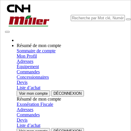
Résumé de mon compte
Sommaire de compte
Mon Profil
Sélectionner marque
Adresses
Fermer le Menu
Équipement
Commandes
EQUIPMENT
Concessionnaires
Devis
AUTORÉPARATION
Liste d’achat
Voir mon compte
DÉCONNEXION
EQUIPMENT
ALL EQUIPMENT
Résumé de mon compte
Exonération Fiscale
Engine
Adresses
Commandes
Agricultural
Agricultural
Devis
Liste d’achat
Engine
AFFICHER TOUT