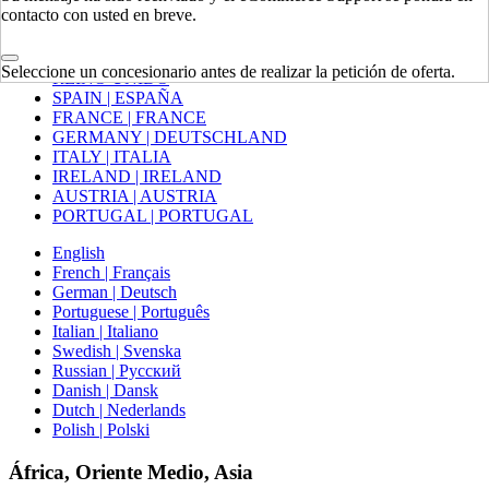
contacto con usted en breve.
Europa
Seleccione un concesionario antes de realizar la petición de oferta.
REINO UNIDO
SPAIN | ESPAÑA
FRANCE | FRANCE
GERMANY | DEUTSCHLAND
ITALY | ITALIA
IRELAND | IRELAND
AUSTRIA | AUSTRIA
PORTUGAL | PORTUGAL
English
French | Français
German | Deutsch
Portuguese | Português
Italian | Italiano
Swedish | Svenska
Russian | Русский
Danish | Dansk
Dutch | Nederlands
Polish | Polski
África, Oriente Medio, Asia