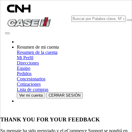
CONSULTAR CATÁLOGOS
Resumen de mi cuenta
Resumen de la cuenta
Mi Perfil
Direcciones
Equipo
Pedidos
Concesionarios
Cotizaciones
Lista de compras
SELECCIONA TU PAÍS O IDIOMA
Ver mi cuenta
CERRAR SESIÓN
Norteamérica
EE.UU.
THANK YOU FOR YOUR FEEDBACK
CANADA (English)
CANADA (French)
Mexico | México
Su mensaje ha sido reenviado y el eCommerce Support se pondrá en