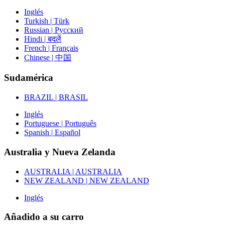
Inglés
Turkish | Türk
Russian | Русский
Hindi | बदलें
French | Français
Chinese | 中国
Sudamérica
BRAZIL | BRASIL
Inglés
Portuguese | Português
Spanish | Español
Australia y Nueva Zelanda
AUSTRALIA | AUSTRALIA
NEW ZEALAND | NEW ZEALAND
Inglés
Añadido a su carro