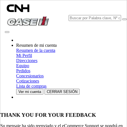
CONSULTAR CATÁLOGOS
Resumen de mi cuenta
Resumen de la cuenta
Mi Perfil
Direcciones
Equipo
Pedidos
Concesionarios
Cotizaciones
Lista de compras
SELECCIONA TU PAÍS O IDIOMA
Ver mi cuenta
CERRAR SESIÓN
Norteamérica
EE.UU.
THANK YOU FOR YOUR FEEDBACK
CANADA (English)
CANADA (French)
Mexico | México
Su mensaje ha sido reenviado y el eCommerce Support se pondrá en