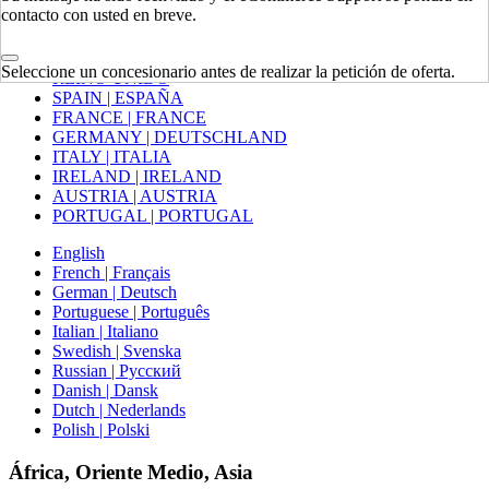
contacto con usted en breve.
Europa
Seleccione un concesionario antes de realizar la petición de oferta.
REINO UNIDO
SPAIN | ESPAÑA
FRANCE | FRANCE
GERMANY | DEUTSCHLAND
ITALY | ITALIA
IRELAND | IRELAND
AUSTRIA | AUSTRIA
PORTUGAL | PORTUGAL
English
French | Français
German | Deutsch
Portuguese | Português
Italian | Italiano
Swedish | Svenska
Russian | Русский
Danish | Dansk
Dutch | Nederlands
Polish | Polski
África, Oriente Medio, Asia