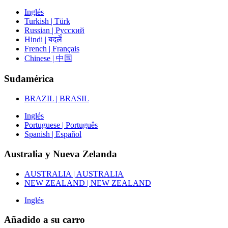
Inglés
Turkish | Türk
Russian | Русский
Hindi | बदलें
French | Français
Chinese | 中国
Sudamérica
BRAZIL | BRASIL
Inglés
Portuguese | Português
Spanish | Español
Australia y Nueva Zelanda
AUSTRALIA | AUSTRALIA
NEW ZEALAND | NEW ZEALAND
Inglés
Añadido a su carro