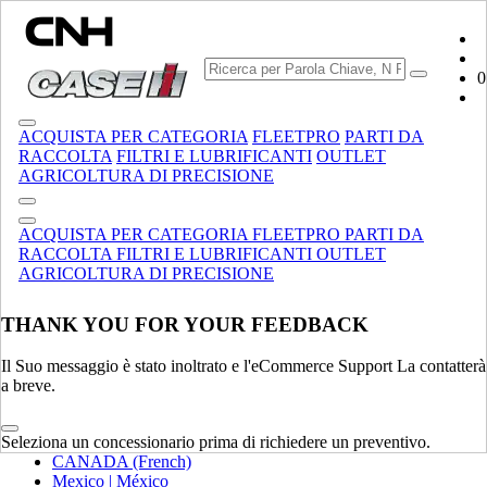
SCEGLIERE IL BRAND
0
ACQUISTA PER CATEGORIA
FLEETPRO
PARTI DA
RACCOLTA
FILTRI E LUBRIFICANTI
OUTLET
AGRICOLTURA DI PRECISIONE
ACQUISTA PER CATEGORIA
FLEETPRO
PARTI DA
RACCOLTA
FILTRI E LUBRIFICANTI
OUTLET
AGRICOLTURA DI PRECISIONE
THANK YOU FOR YOUR FEEDBACK
SELEZIONA IL TUO PAESE O LA TUA LINGUA
Il Suo messaggio è stato inoltrato e l'eCommerce Support La contatterà
Nord America
a breve.
USA
CANADA (English)
Seleziona un concessionario prima di richiedere un preventivo.
CANADA (French)
Mexico | México