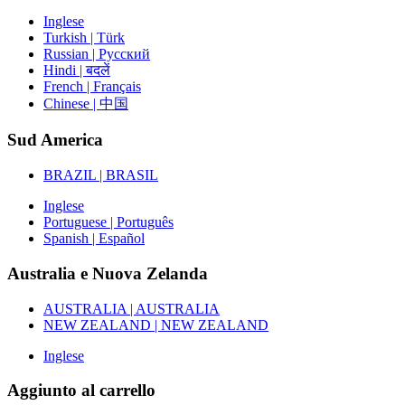
Inglese
Turkish | Türk
Russian | Русский
Hindi | बदलें
French | Français
Chinese | 中国
Sud America
BRAZIL | BRASIL
Inglese
Portuguese | Português
Spanish | Español
Australia e Nuova Zelanda
AUSTRALIA | AUSTRALIA
NEW ZEALAND | NEW ZEALAND
Inglese
Aggiunto al carrello