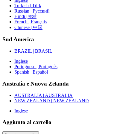
Inglese
Turkish | Türk
Russian | Русский
Hindi | बदलें
French | Français
Chinese | 中国
Sud America
BRAZIL | BRASIL
Inglese
Portuguese | Português
Spanish | Español
Australia e Nuova Zelanda
AUSTRALIA | AUSTRALIA
NEW ZEALAND | NEW ZEALAND
Inglese
Aggiunto al carrello