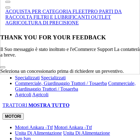
Compatte
Terne
Terne
ACQUISTA PER CATEGORIA
FLEETPRO
PARTI DA
Spandiletame
Spandiletame
RACCOLTA
FILTRI E LUBRIFICANTI
OUTLET
Specializzati
Specializzati
AGRICOLTURA DI PRECISIONE
MOVIMENTAZIONE MATERIALE
MOSTRA TUTTO
THANK YOU FOR YOUR FEEDBACK
TRATTORI
Il Suo messaggio è stato inoltrato e l'eCommerce Support La contatterà
Utility
Utility
a breve.
Attrezzature
Attrezzature
Compatti
Compatti
Eredità
Eredità
Seleziona un concessionario prima di richiedere un preventivo.
Specializzati
Specializzati
Commerciale, Giardinaggio Trattori / Tosaerba
Commerciale,
Giardinaggio Trattori / Tosaerba
Agricoli
Agricoli
TRATTORI
MOSTRA TUTTO
MOTORI
Motori Ankara -Ttf
Motori Ankara -Ttf
Unita Di Alimentazione
Unita Di Alimentazione
Ism
Ism