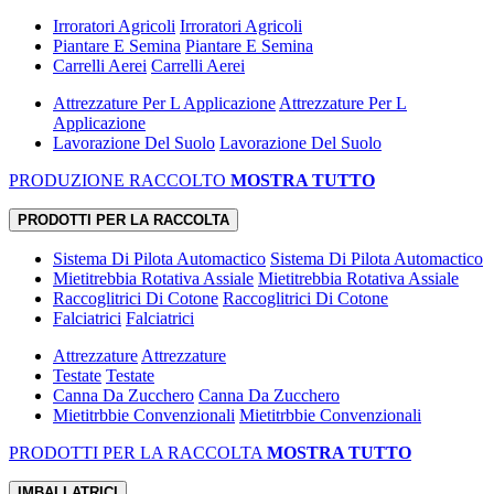
Irroratori Agricoli
Irroratori Agricoli
Piantare E Semina
Piantare E Semina
Carrelli Aerei
Carrelli Aerei
Attrezzature Per L Applicazione
Attrezzature Per L
Applicazione
Lavorazione Del Suolo
Lavorazione Del Suolo
PRODUZIONE RACCOLTO
MOSTRA TUTTO
PRODOTTI PER LA RACCOLTA
Sistema Di Pilota Automactico
Sistema Di Pilota Automactico
Mietitrebbia Rotativa Assiale
Mietitrebbia Rotativa Assiale
Raccoglitrici Di Cotone
Raccoglitrici Di Cotone
Falciatrici
Falciatrici
Attrezzature
Attrezzature
Testate
Testate
Canna Da Zucchero
Canna Da Zucchero
Mietitrbbie Convenzionali
Mietitrbbie Convenzionali
PRODOTTI PER LA RACCOLTA
MOSTRA TUTTO
IMBALLATRICI