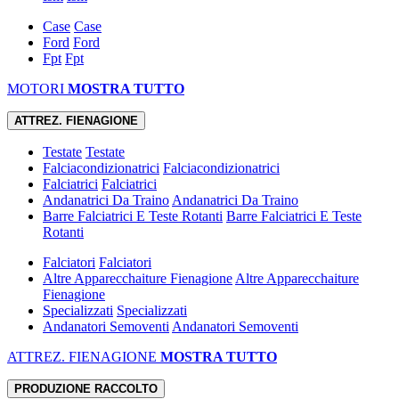
Case
Case
Ford
Ford
Fpt
Fpt
MOTORI
MOSTRA TUTTO
ATTREZ. FIENAGIONE
Testate
Testate
Falciacondizionatrici
Falciacondizionatrici
Falciatrici
Falciatrici
Andanatrici Da Traino
Andanatrici Da Traino
Barre Falciatrici E Teste Rotanti
Barre Falciatrici E Teste
Rotanti
Falciatori
Falciatori
Altre Apparecchaiture Fienagione
Altre Apparecchaiture
Fienagione
Specializzati
Specializzati
Andanatori Semoventi
Andanatori Semoventi
ATTREZ. FIENAGIONE
MOSTRA TUTTO
PRODUZIONE RACCOLTO