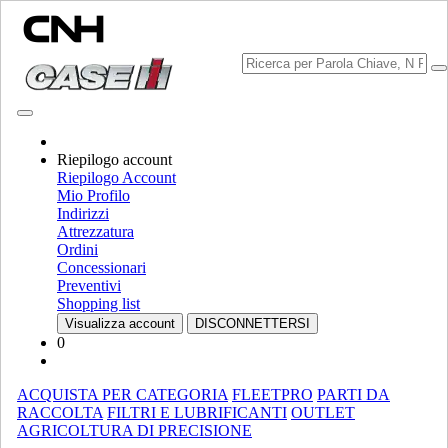
Riepilogo account
Scegli Brand
Riepilogo Account
Chiudi il menu
Mio Profilo
Indirizzi
ATTREZZATURA
Attrezzatura
Ordini
ATTREZZATURA
ALL ATTREZZATURA
Concessionari
Preventivi
MOVIMENTAZIONE MATERIALE
Shopping list
Visualizza account
DISCONNETTERSI
Miscelatori Di Materiale Frantumato
Miscelatori Di Materiale
0
Frantumato
Caricatori
Caricatori
Sollevatori Telescopici
Sollevatori Telescopici
ACQUISTA PER CATEGORIA
FLEETPRO
PARTI DA
Mini Pale
Mini Pale
RACCOLTA
FILTRI E LUBRIFICANTI
OUTLET
AGRICOLTURA DI PRECISIONE
Pale Caricatrici Cingolate Compatte
Pale Caricatrici Cingolate