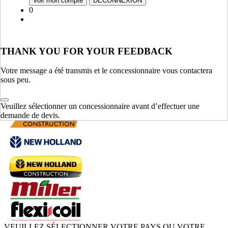
Voir mon compte
DÉCONNEXION
0
Crop Production Equipment
Sprayers
Sprayers
Sprayers
Crop Production Equipment
AFFICHER TOUT
THANK YOU FOR YOUR FEEDBACK
Changer marque
Votre message a été transmis et le concessionnaire vous contactera
sous peu.
Veuillez sélectionner un concessionnaire avant d’effectuer une
demande de devis.
VEUILLEZ SÉLECTIONNER VOTRE PAYS OU VOTRE