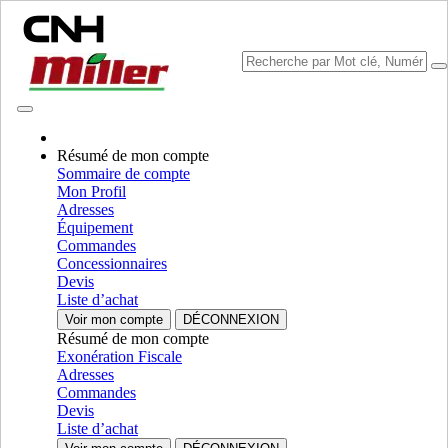
Résumé de mon compte
Sommaire de compte
Mon Profil
Sélectionner marque
Adresses
Fermer le Menu
Équipement
Commandes
EQUIPMENT
Concessionnaires
Devis
AUTORÉPARATION
Liste d’achat
Voir mon compte
DÉCONNEXION
EQUIPMENT
ALL EQUIPMENT
Résumé de mon compte
Exonération Fiscale
Engine
Adresses
Commandes
Agricultural
Agricultural
Devis
Liste d’achat
Engine
AFFICHER TOUT