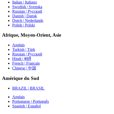
Italian | Italiano
Swedish | Svenska
Russian | Русский
Danish | Dansk
Dutch | Nederlands
Polish | Polski
Afrique, Moyen-Orient, Asie
Anglais
Turkish | Türk
Russian | Русский
Hindi | बदलें
French | Français
Chinese | 中国
Amérique du Sud
BRAZIL | BRASIL
Anglais
Portuguese | Português
Spanish | Español