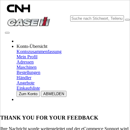
KATALOGE DURCHSUCHEN
Konto-Übersicht
Kontozusammenfassung
Mein Profil
Adressen
Maschinen
Bestellungen
Händler
Angebote
Einkaufsliste
MARKE UND SPRACHE WÄHLEN
Zum Konto
ABMELDEN
Nordamerika
USA
THANK YOU FOR YOUR FEEDBACK
CANADA (English)
CANADA (French)
Mexico | México
Ihre Nachricht wurde weitergeleitet und der eCommerce Support wird