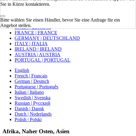
Sie in Kürze kontaktieren.
Europa
Bitte wählen Sie einen Händler, bevor Sie eine Anfrage für ein
VEREINIGTES KÖNIGREICH
Angebot stellen.
SPAIN | ESPAÑA
FRANCE | FRANCE
GERMANY | DEUTSCHLAND
ITALY | ITALIA
IRELAND | IRELAND
AUSTRIA | AUSTRIA
PORTUGAL | PORTUGAL
English
French | Français
German | Deutsch
Portuguese | Português
Italian | Italiano
Swedish | Svenska
Russian | Русский
Danish | Dansk
Dutch | Nederlands
Polish | Polski
Afrika, Naher Osten, Asien