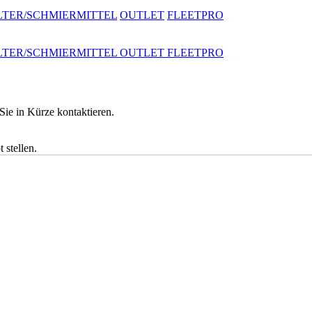
LTER/SCHMIERMITTEL
OUTLET
FLEETPRO
LTER/SCHMIERMITTEL
OUTLET
FLEETPRO
ie in Kürze kontaktieren.
oren/Rasenmäher Für Gewerbe, Rasen Und Garten
 stellen.