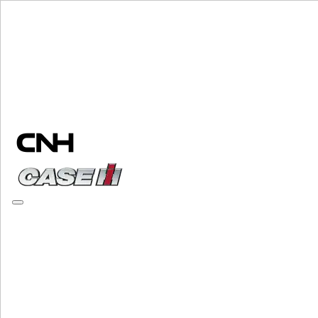
Marke wählen
Menü schließen
AUSSTATTUNG
AUSSTATTUNG
ALL AUSSTATTUNG
MATERIALHANDHABUNG
Mahlmischer
Mahlmischer
Ladeprogramm
Ladeprogramm
Teleskoplader
Teleskoplader
Kompaktlader
Kompaktlader
Kompakt Ketterlader
Kompakt Ketterlader
Baggerlader
Baggerlader
Stalldungstreuer
Stalldungstreuer
Spezialisiert
Spezialisiert