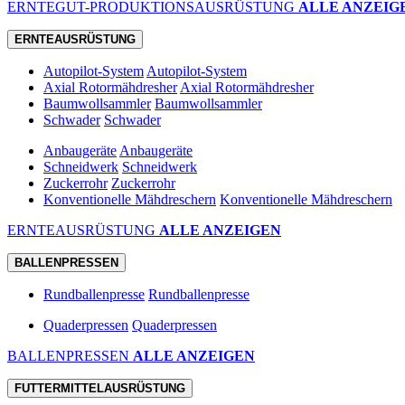
ERNTEGUT-PRODUKTIONSAUSRÜSTUNG
ALLE ANZEIG
ERNTEAUSRÜSTUNG
Autopilot-System
Autopilot-System
Axial Rotormähdresher
Axial Rotormähdresher
Baumwollsammler
Baumwollsammler
Schwader
Schwader
Anbaugeräte
Anbaugeräte
Schneidwerk
Schneidwerk
Zuckerrohr
Zuckerrohr
Konventionelle Mähdreschern
Konventionelle Mähdreschern
ERNTEAUSRÜSTUNG
ALLE ANZEIGEN
BALLENPRESSEN
Rundballenpresse
Rundballenpresse
Quaderpressen
Quaderpressen
BALLENPRESSEN
ALLE ANZEIGEN
FUTTERMITTELAUSRÜSTUNG