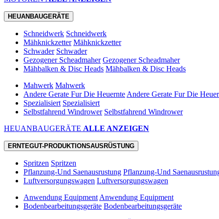
HEUANBAUGERÄTE
Schneidwerk
Schneidwerk
Mähknickzetter
Mähknickzetter
Schwader
Schwader
Gezogener Scheadmaher
Gezogener Scheadmaher
Mähbalken & Disc Heads
Mähbalken & Disc Heads
Mahwerk
Mahwerk
Andere Gerate Fur Die Heuernte
Andere Gerate Fur Die Heuer
Spezialisiert
Spezialisiert
Selbstfahrend Windrower
Selbstfahrend Windrower
HEUANBAUGERÄTE
ALLE ANZEIGEN
ERNTEGUT-PRODUKTIONSAUSRÜSTUNG
Spritzen
Spritzen
Pflanzung-Und Saenausrustung
Pflanzung-Und Saenausrustun
Luftversorgungswagen
Luftversorgungswagen
Anwendung Equipment
Anwendung Equipment
Bodenbearbeitungsgeräte
Bodenbearbeitungsgeräte