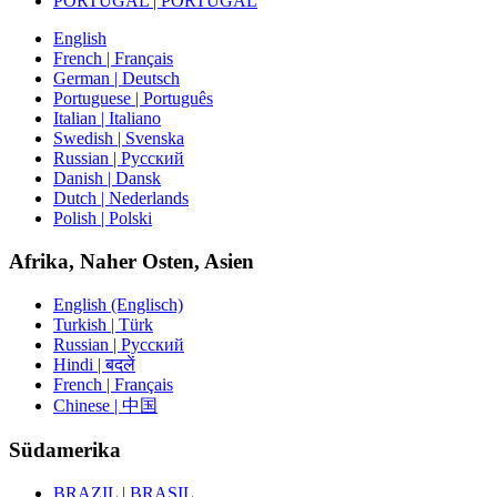
PORTUGAL | PORTUGAL
English
French | Français
German | Deutsch
Portuguese | Português
Italian | Italiano
Swedish | Svenska
Russian | Русский
Danish | Dansk
Dutch | Nederlands
Polish | Polski
Afrika, Naher Osten, Asien
English (Englisch)
Turkish | Türk
Russian | Русский
Hindi | बदलें
French | Français
Chinese | 中国
Südamerika
BRAZIL | BRASIL