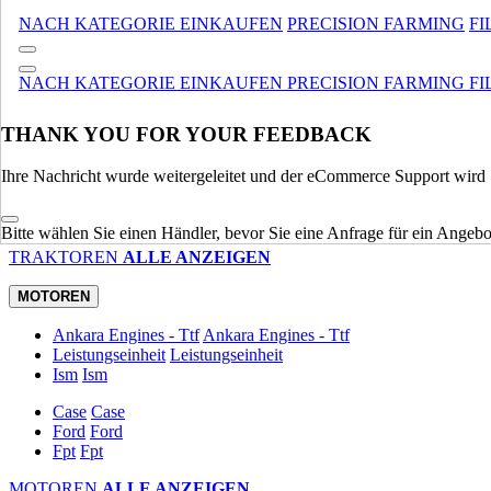
MATERIALHANDHABUNG
ALLE ANZEIGEN
NACH KATEGORIE EINKAUFEN
PRECISION FARMING
FI
TRAKTOREN
NACH KATEGORIE EINKAUFEN
PRECISION FARMING
FI
Utility
Utility
Anbaugeräte
Anbaugeräte
Kompakt
Kompakt
THANK YOU FOR YOUR FEEDBACK
Legat
Legat
Ihre Nachricht wurde weitergeleitet und der eCommerce Support wird S
Spezialisiert
Spezialisiert
Traktoren/Rasenmäher Für Gewerbe, Rasen Und Garten
Trakt
Landwirtschaft
Landwirtschaft
Bitte wählen Sie einen Händler, bevor Sie eine Anfrage für ein Angebot
TRAKTOREN
ALLE ANZEIGEN
MOTOREN
Ankara Engines - Ttf
Ankara Engines - Ttf
Leistungseinheit
Leistungseinheit
Ism
Ism
Case
Case
Ford
Ford
Fpt
Fpt
MOTOREN
ALLE ANZEIGEN