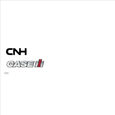
Marke wählen
Menü schließen
AUSSTATTUNG
AUSSTATTUNG
ALL AUSSTATTUNG
MATERIALHANDHABUNG
Mahlmischer
Mahlmischer
Ladeprogramm
Ladeprogramm
Teleskoplader
Teleskoplader
Kompaktlader
Kompaktlader
Kompakt Ketterlader
Kompakt Ketterlader
Baggerlader
Baggerlader
Stalldungstreuer
Stalldungstreuer
Spezialisiert
Spezialisiert