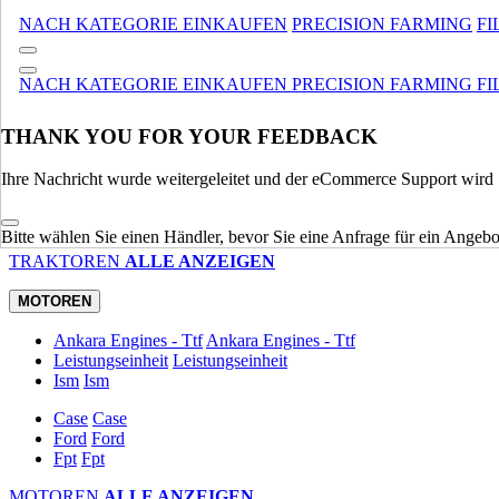
MATERIALHANDHABUNG
ALLE ANZEIGEN
NACH KATEGORIE EINKAUFEN
PRECISION FARMING
FI
TRAKTOREN
NACH KATEGORIE EINKAUFEN
PRECISION FARMING
FI
Utility
Utility
Anbaugeräte
Anbaugeräte
Kompakt
Kompakt
THANK YOU FOR YOUR FEEDBACK
Legat
Legat
Ihre Nachricht wurde weitergeleitet und der eCommerce Support wird S
Spezialisiert
Spezialisiert
Traktoren/Rasenmäher Für Gewerbe, Rasen Und Garten
Trakt
Landwirtschaft
Landwirtschaft
Bitte wählen Sie einen Händler, bevor Sie eine Anfrage für ein Angebot
TRAKTOREN
ALLE ANZEIGEN
MOTOREN
Ankara Engines - Ttf
Ankara Engines - Ttf
Leistungseinheit
Leistungseinheit
Ism
Ism
Case
Case
Ford
Ford
Fpt
Fpt
MOTOREN
ALLE ANZEIGEN