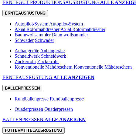
ERNTEGUT-PRODUKTIONSAUSRÜSTUNG
ALLE ANZEIG
ERNTEAUSRÜSTUNG
Autopilot-System
Autopilot-System
Axial Rotormähdresher
Axial Rotormähdresher
Baumwollsammler
Baumwollsammler
Schwader
Schwader
Anbaugeräte
Anbaugeräte
Schneidwerk
Schneidwerk
Zuckerrohr
Zuckerrohr
Konventionelle Mähdreschern
Konventionelle Mähdreschern
ERNTEAUSRÜSTUNG
ALLE ANZEIGEN
BALLENPRESSEN
Rundballenpresse
Rundballenpresse
Quaderpressen
Quaderpressen
BALLENPRESSEN
ALLE ANZEIGEN
FUTTERMITTELAUSRÜSTUNG