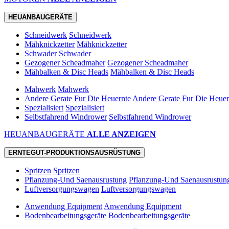
HEUANBAUGERÄTE
Schneidwerk
Schneidwerk
Mähknickzetter
Mähknickzetter
Schwader
Schwader
Gezogener Scheadmaher
Gezogener Scheadmaher
Mähbalken & Disc Heads
Mähbalken & Disc Heads
Mahwerk
Mahwerk
Andere Gerate Fur Die Heuernte
Andere Gerate Fur Die Heuer
Spezialisiert
Spezialisiert
Selbstfahrend Windrower
Selbstfahrend Windrower
HEUANBAUGERÄTE
ALLE ANZEIGEN
ERNTEGUT-PRODUKTIONSAUSRÜSTUNG
Spritzen
Spritzen
Pflanzung-Und Saenausrustung
Pflanzung-Und Saenausrustun
Luftversorgungswagen
Luftversorgungswagen
Anwendung Equipment
Anwendung Equipment
Bodenbearbeitungsgeräte
Bodenbearbeitungsgeräte