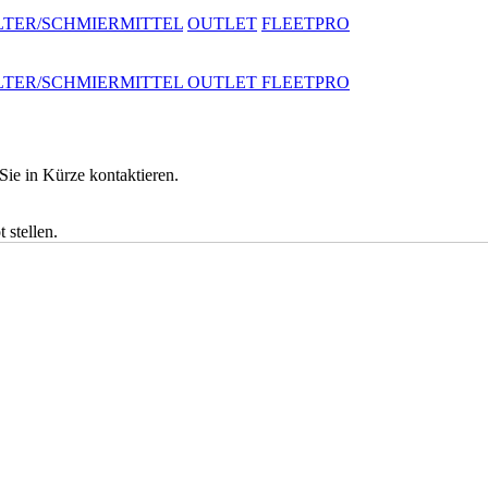
LTER/SCHMIERMITTEL
OUTLET
FLEETPRO
LTER/SCHMIERMITTEL
OUTLET
FLEETPRO
ie in Kürze kontaktieren.
oren/Rasenmäher Für Gewerbe, Rasen Und Garten
 stellen.