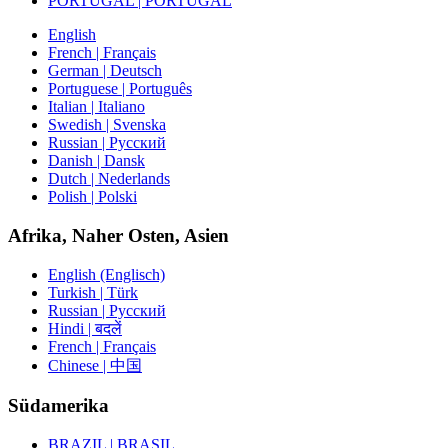
PORTUGAL | PORTUGAL
English
French | Français
German | Deutsch
Portuguese | Português
Italian | Italiano
Swedish | Svenska
Russian | Русский
Danish | Dansk
Dutch | Nederlands
Polish | Polski
Afrika, Naher Osten, Asien
English (Englisch)
Turkish | Türk
Russian | Русский
Hindi | बदलें
French | Français
Chinese | 中国
Südamerika
BRAZIL | BRASIL