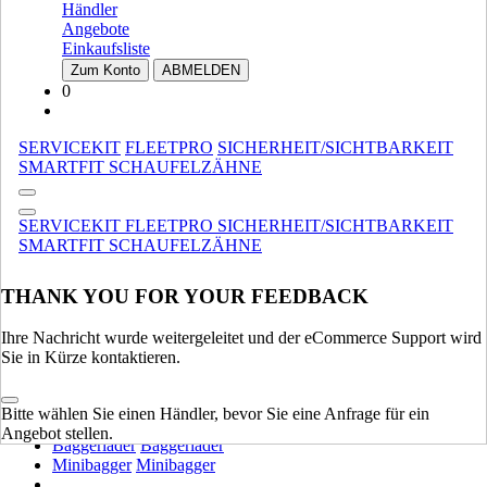
Händler
SCHWERE AUSRÜSTUNG
Angebote
Einkaufsliste
Muldenkipper
Muldenkipper
Zum Konto
ABMELDEN
Raupenbagger
Raupenbagger
0
Motor-Planierer
Motor-Planierer
Bagger Auf Luftreifen
Bagger Auf Luftreifen
SERVICEKIT
FLEETPRO
SICHERHEIT/SICHTBARKEIT
Planierraupen
Planierraupen
SMARTFIT SCHAUFELZÄHNE
Verdichtung
Verdichtung
Radlader
Radlader
SERVICEKIT
FLEETPRO
SICHERHEIT/SICHTBARKEIT
SCHWERE AUSRÜSTUNG
ALLE ANZEIGEN
SMARTFIT SCHAUFELZÄHNE
LEICHTE AUSRÜSTUNG
THANK YOU FOR YOUR FEEDBACK
Kompakt Ketterlader
Kompakt Ketterlader
Gebrauchtstapler
Gebrauchtstapler
Ihre Nachricht wurde weitergeleitet und der eCommerce Support wird
Kompakt-Radlader
Kompakt-Radlader
Sie in Kürze kontaktieren.
Kompaktlader
Kompaktlader
Teleskoplader
Teleskoplader
Bitte wählen Sie einen Händler, bevor Sie eine Anfrage für ein
Loader Traktoren
Loader Traktoren
Angebot stellen.
Baggerlader
Baggerlader
Minibagger
Minibagger