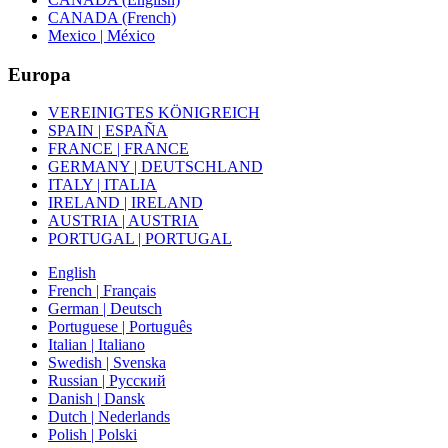
CANADA (French)
Mexico | México
Europa
VEREINIGTES KÖNIGREICH
SPAIN | ESPAÑA
FRANCE | FRANCE
GERMANY | DEUTSCHLAND
ITALY | ITALIA
IRELAND | IRELAND
AUSTRIA | AUSTRIA
PORTUGAL | PORTUGAL
English
French | Français
German | Deutsch
Portuguese | Português
Italian | Italiano
Swedish | Svenska
Russian | Русский
Danish | Dansk
Dutch | Nederlands
Polish | Polski