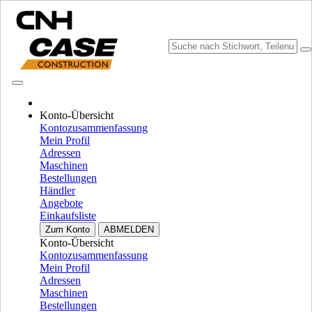
Konto-Übersicht
Marke wählen
Kontozusammenfassung
Menü schließen
Mein Profil
Adressen
AUSSTATTUNG
Maschinen
Bestellungen
AUSSTATTUNG
ALL AUSSTATTUNG
Händler
Angebote
MOTOREN
Einkaufsliste
Fpt
Fpt
Zum Konto
ABMELDEN
Ism
Ism
Konto-Übersicht
Kontozusammenfassung
Yanmar
Yanmar
Mein Profil
Isuzu
Isuzu
Adressen
Maschinen
MOTOREN
ALLE ANZEIGEN
Bestellungen