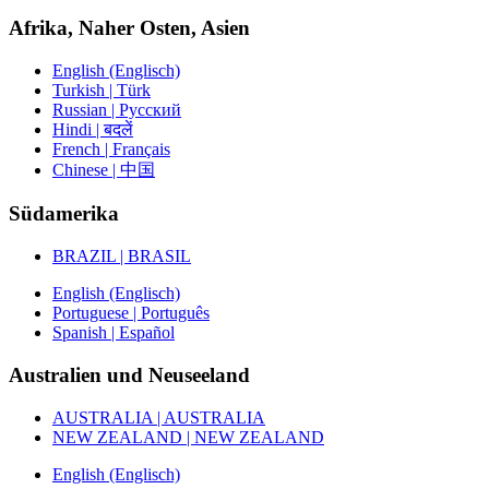
Afrika, Naher Osten, Asien
English (Englisch)
Turkish | Türk
Russian | Русский
Hindi | बदलें
French | Français
Chinese | 中国
Südamerika
BRAZIL | BRASIL
English (Englisch)
Portuguese | Português
Spanish | Español
Australien und Neuseeland
AUSTRALIA | AUSTRALIA
NEW ZEALAND | NEW ZEALAND
English (Englisch)