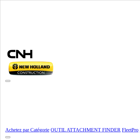
Sélectionner marque
Fermer le Menu
ÉQUIPEMENT
AUTORÉPARATION
ÉQUIPEMENT
ALL ÉQUIPEMENT
Composants d’entraînement
Essieux Moteurs
Essieux Moteurs
Composants d’entraînement
AFFICHER TOUT
Moteur
Achetez par Catégorie
OUTIL ATTACHMENT FINDER
FleetPro
Bsd
Bsd
Ford
Ford