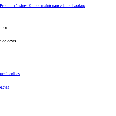
Produits réusinés
Kits de maintenance
Lube Lookup
s peu.
e de devis.
r Chenilles
actes