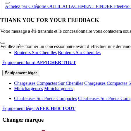
Achetez par Catégorie
OUTIL ATTACHMENT FINDER
FleetPro
Deutz
Deutz
Moteur
AFFICHER TOUT
THANK YOU FOR YOUR FEEDBACK
Équipement lourd
Votre message a été transmis et le concessionnaire vous contactera sou
Compactage
Compactage
Pelles Sur Chenilles
Pelles Sur Chenilles
Veuillez sélectionner un concessionnaire avant d’effectuer une demand
Bouteurs Sur Chenilles
Bouteurs Sur Chenilles
Équipement lourd
AFFICHER TOUT
Équipement léger
Chargeuses Compactes Sur Chenilles
Chargeuses Compactes Su
Minichargeuses
Minichargeuses
Charheuses Sur Pneus Compactes
Charheuses Sur Pneus Comp
Équipement léger
AFFICHER TOUT
Changer marque