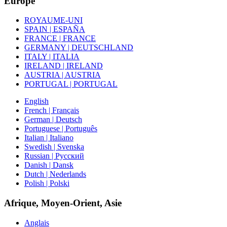
Europe
ROYAUME-UNI
SPAIN | ESPAÑA
FRANCE | FRANCE
GERMANY | DEUTSCHLAND
ITALY | ITALIA
IRELAND | IRELAND
AUSTRIA | AUSTRIA
PORTUGAL | PORTUGAL
English
French | Français
German | Deutsch
Portuguese | Português
Italian | Italiano
Swedish | Svenska
Russian | Русский
Danish | Dansk
Dutch | Nederlands
Polish | Polski
Afrique, Moyen-Orient, Asie
Anglais