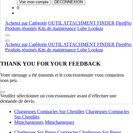
Voir mon compte
DÉCONNEXION
0
Moteur
Bsd
Bsd
Achetez par Catégorie
OUTIL ATTACHMENT FINDER
FleetPro
Ford
Ford
Produits réusinés
Kits de maintenance
Lube Lookup
Deutz
Deutz
Moteur
AFFICHER TOUT
Achetez par Catégorie
OUTIL ATTACHMENT FINDER
FleetPro
Produits réusinés
Kits de maintenance
Lube Lookup
Équipement lourd
THANK YOU FOR YOUR FEEDBACK
Compactage
Compactage
Pelles Sur Chenilles
Pelles Sur Chenilles
Votre message a été transmis et le concessionnaire vous contactera
Bouteurs Sur Chenilles
Bouteurs Sur Chenilles
sous peu.
Équipement lourd
AFFICHER TOUT
Veuillez sélectionner un concessionnaire avant d’effectuer une
demande de devis.
Équipement léger
Chargeuses Compactes Sur Chenilles
Chargeuses Compactes
Sur Chenilles
Minichargeuses
Minichargeuses
Charheuses Sur Pneus Compactes
Charheuses Sur Pneus