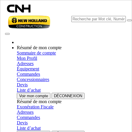
Résumé de mon compte
Sommaire de compte
Mon Profil
Sélectionner marque
Adresses
Fermer le Menu
Équipement
Commandes
ÉQUIPEMENT
Concessionnaires
Devis
AUTORÉPARATION
Liste d’achat
Voir mon compte
DÉCONNEXION
ÉQUIPEMENT
ALL ÉQUIPEMENT
Résumé de mon compte
Exonération Fiscale
Composants d’entraînement
Adresses
Commandes
Essieux Moteurs
Essieux Moteurs
Devis
Liste d’achat
Composants d’entraînement
AFFICHER TOUT