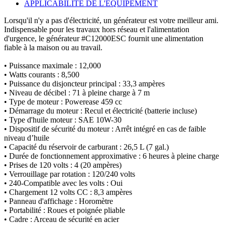
APPLICABILITÉ DE L'ÉQUIPEMENT
Lorsqu'il n'y a pas d'électricité, un générateur est votre meilleur ami.
Indispensable pour les travaux hors réseau et l'alimentation
d'urgence, le générateur #C12000ESC fournit une alimentation
fiable à la maison ou au travail.
• Puissance maximale : 12,000
• Watts courants : 8,500
• Puissance du disjoncteur principal : 33,3 ampères
• Niveau de décibel : 71 à pleine charge à 7 m
• Type de moteur : Powerease 459 cc
• Démarrage du moteur : Recul et électricité (batterie incluse)
• Type d'huile moteur : SAE 10W-30
• Dispositif de sécurité du moteur : Arrêt intégré en cas de faible
niveau d’huile
• Capacité du réservoir de carburant : 26,5 L (7 gal.)
• Durée de fonctionnement approximative : 6 heures à pleine charge
• Prises de 120 volts : 4 (20 ampères)
• Verrouillage par rotation : 120/240 volts
• 240-Compatible avec les volts : Oui
• Chargement 12 volts CC : 8,3 ampères
• Panneau d'affichage : Horomètre
• Portabilité : Roues et poignée pliable
• Cadre : Arceau de sécurité en acier