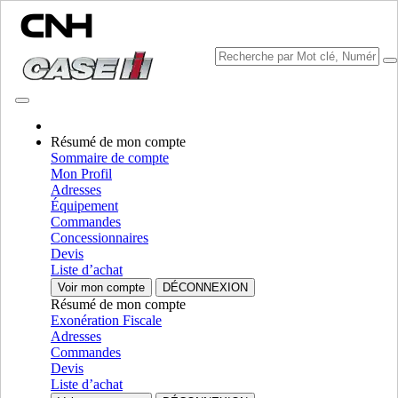
Résumé de mon compte
Sommaire de compte
Mon Profil
Sélectionner marque
Adresses
Fermer le Menu
Équipement
Commandes
ÉQUIPEMENT
Concessionnaires
Devis
AUTORÉPARATION
Liste d’achat
Voir mon compte
DÉCONNEXION
ÉQUIPEMENT
ALL ÉQUIPEMENT
Résumé de mon compte
Exonération Fiscale
Ramasseuses-presses
Adresses
Commandes
Presse À Balle Rondes
Presse À Balle Rondes
Devis
Liste d’achat
Presses A Balles Carrees
Presses A Balles Carrees