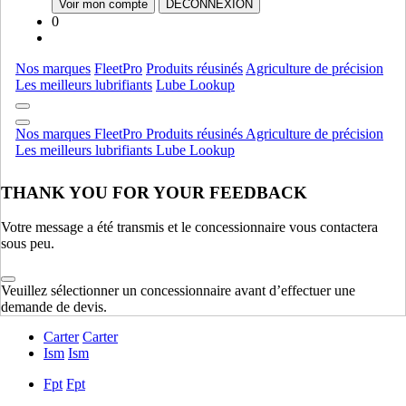
Voir mon compte
DÉCONNEXION
Ramasseuses-presses
AFFICHER TOUT
0
Produits commerciaux
Nos marques
FleetPro
Produits réusinés
Agriculture de précision
Accessoires
Accessoires
Les meilleurs lubrifiants
Lube Lookup
Produits commerciaux
AFFICHER TOUT
Nos marques
FleetPro
Produits réusinés
Agriculture de précision
Équipement de production de culture
Les meilleurs lubrifiants
Lube Lookup
Chariots D'air
Chariots D'air
THANK YOU FOR YOUR FEEDBACK
Equipment De Plantation Et Ensemencement
Equipment De
Plantation Et Ensemencement
Votre message a été transmis et le concessionnaire vous contactera
Matériel D'application
Matériel D'application
sous peu.
Équipement de production de culture
AFFICHER TOUT
Veuillez sélectionner un concessionnaire avant d’effectuer une
Moteur
demande de devis.
Carter
Carter
Ism
Ism
Fpt
Fpt