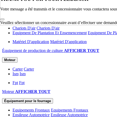
Accessoires
Accessoires
Votre message a été transmis et le concessionnaire vous contactera sou
Produits commerciaux
AFFICHER TOUT
Équipement de production de culture
Veuillez sélectionner un concessionnaire avant d’effectuer une demand
Chariots D'air
Chariots D'air
Equipment De Plantation Et Ensemencement
Equipment De Pl
Matériel D'application
Matériel D'application
Équipement de production de culture
AFFICHER TOUT
Moteur
Carter
Carter
Ism
Ism
Fpt
Fpt
Moteur
AFFICHER TOUT
Équipement pour le fourrage
Equipements Frontaux
Equipements Frontaux
Ensileuse Automotrice
Ensileuse Automotrice