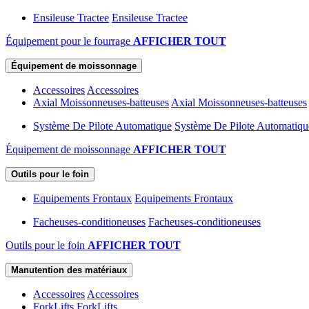
Ensileuse Tractee
Ensileuse Tractee
Équipement pour le fourrage
AFFICHER TOUT
Équipement de moissonnage
Accessoires
Accessoires
Axial Moissonneuses-batteuses
Axial Moissonneuses-batteuses
Système De Pilote Automatique
Système De Pilote Automatiqu
Équipement de moissonnage
AFFICHER TOUT
Outils pour le foin
Equipements Frontaux
Equipements Frontaux
Facheuses-conditioneuses
Facheuses-conditioneuses
Outils pour le foin
AFFICHER TOUT
Manutention des matériaux
Accessoires
Accessoires
ForkLifts
ForkLifts