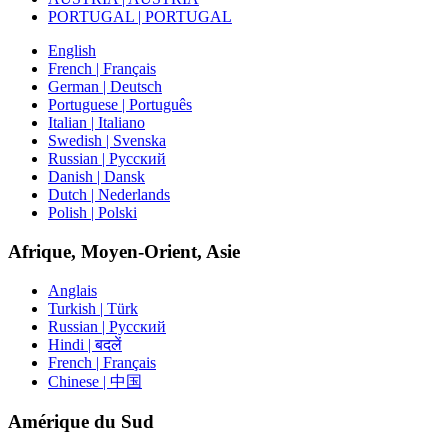
PORTUGAL | PORTUGAL
English
French | Français
German | Deutsch
Portuguese | Português
Italian | Italiano
Swedish | Svenska
Russian | Русский
Danish | Dansk
Dutch | Nederlands
Polish | Polski
Afrique, Moyen-Orient, Asie
Anglais
Turkish | Türk
Russian | Русский
Hindi | बदलें
French | Français
Chinese | 中国
Amérique du Sud