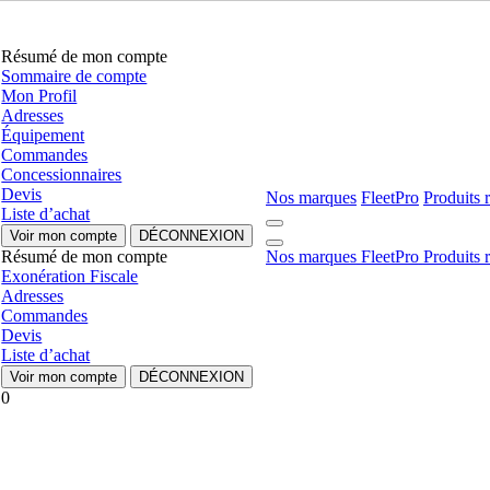
Résumé de mon compte
Sommaire de compte
Mon Profil
Adresses
Équipement
Commandes
Concessionnaires
Devis
Nos marques
FleetPro
Produits 
Liste d’achat
Voir mon compte
DÉCONNEXION
Résumé de mon compte
Nos marques
FleetPro
Produits 
Exonération Fiscale
Adresses
Commandes
Devis
Liste d’achat
Voir mon compte
DÉCONNEXION
0