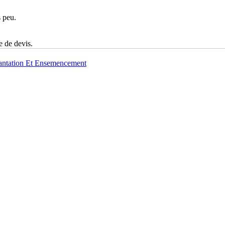
s peu.
e de devis.
antation Et Ensemencement