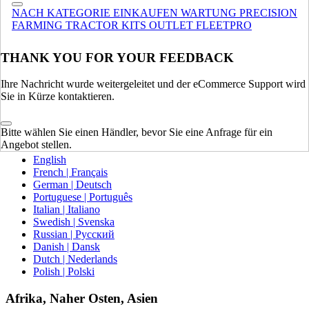
NACH KATEGORIE EINKAUFEN
WARTUNG
PRECISION
Europa
FARMING
TRACTOR KITS
OUTLET
FLEETPRO
VEREINIGTES KÖNIGREICH
THANK YOU FOR YOUR FEEDBACK
SPAIN | ESPAÑA
FRANCE | FRANCE
Ihre Nachricht wurde weitergeleitet und der eCommerce Support wird
GERMANY | DEUTSCHLAND
Sie in Kürze kontaktieren.
ITALY | ITALIA
IRELAND | IRELAND
AUSTRIA | AUSTRIA
Bitte wählen Sie einen Händler, bevor Sie eine Anfrage für ein
PORTUGAL | PORTUGAL
Angebot stellen.
English
French | Français
German | Deutsch
Portuguese | Português
Italian | Italiano
Swedish | Svenska
Russian | Русский
Danish | Dansk
Dutch | Nederlands
Polish | Polski
Afrika, Naher Osten, Asien