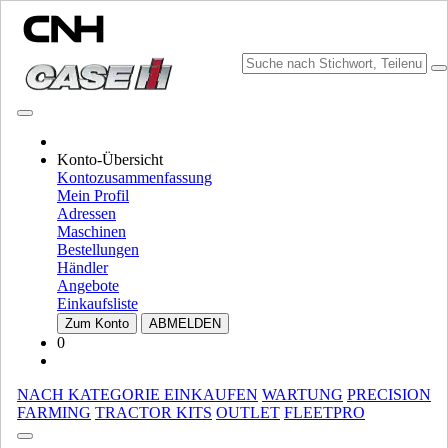
MARKE WÄHLEN
Konto-Übersicht
Kontozusammenfassung
Mein Profil
Adressen
Maschinen
Bestellungen
Händler
Angebote
Einkaufsliste
MARKE UND SPRACHE WÄHLEN
Zum Konto
ABMELDEN
0
Nordamerika
USA
NACH KATEGORIE EINKAUFEN
WARTUNG
PRECISION
CANADA (English)
FARMING
TRACTOR KITS
OUTLET
FLEETPRO
CANADA (French)
Mexico | México