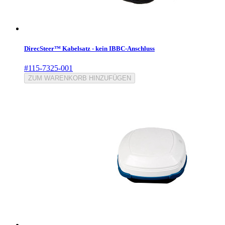
DirecSteer™ Kabelsatz - kein IBBC-Anschluss
#115-7325-001
ZUM WARENKORB HINZUFÜGEN