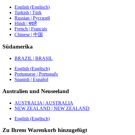
English (Englisch)
Turkish | Türk
Russian | Русский
Hindi | बदलें
French | Français
Chinese | 中国
Südamerika
BRAZIL | BRASIL
English (Englisch)
Portuguese | Português
Spanish | Español
Australien und Neuseeland
AUSTRALIA | AUSTRALIA
NEW ZEALAND | NEW ZEALAND
English (Englisch)
Zu Ihrem Warenkorb hinzugefügt