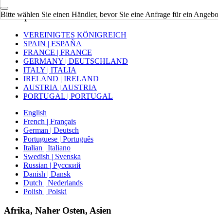
Bitte wählen Sie einen Händler, bevor Sie eine Anfrage für ein Angebot
Europa
VEREINIGTES KÖNIGREICH
SPAIN | ESPAÑA
FRANCE | FRANCE
GERMANY | DEUTSCHLAND
ITALY | ITALIA
IRELAND | IRELAND
AUSTRIA | AUSTRIA
PORTUGAL | PORTUGAL
English
French | Français
German | Deutsch
Portuguese | Português
Italian | Italiano
Swedish | Svenska
Russian | Русский
Danish | Dansk
Dutch | Nederlands
Polish | Polski
Afrika, Naher Osten, Asien