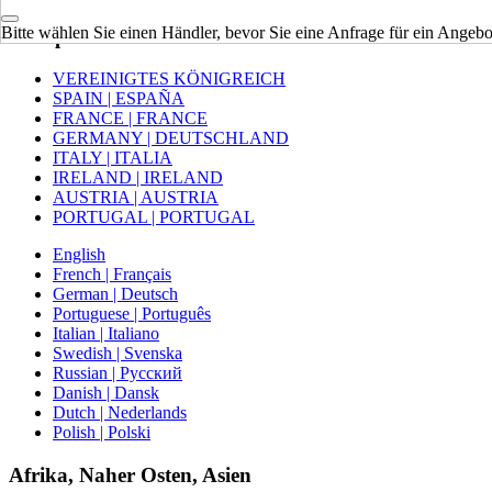
Bitte wählen Sie einen Händler, bevor Sie eine Anfrage für ein Angebot
Europa
VEREINIGTES KÖNIGREICH
SPAIN | ESPAÑA
FRANCE | FRANCE
GERMANY | DEUTSCHLAND
ITALY | ITALIA
IRELAND | IRELAND
AUSTRIA | AUSTRIA
PORTUGAL | PORTUGAL
English
French | Français
German | Deutsch
Portuguese | Português
Italian | Italiano
Swedish | Svenska
Russian | Русский
Danish | Dansk
Dutch | Nederlands
Polish | Polski
Afrika, Naher Osten, Asien