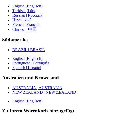
English (Englisch)
Turkish | Türk
Russian | Русский
Hindi | बदलें
French | Français
Chinese | 中国
Südamerika
BRAZIL | BRASIL
English (Englisch)
Portuguese | Português
Spanish | Español
Australien und Neuseeland
AUSTRALIA | AUSTRALIA
NEW ZEALAND | NEW ZEALAND
English (Englisch)
Zu Ihrem Warenkorb hinzugefügt