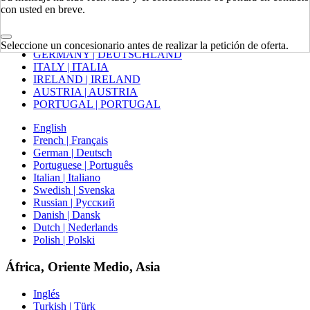
con usted en breve.
REINO UNIDO
SPAIN | ESPAÑA
FRANCE | FRANCE
Seleccione un concesionario antes de realizar la petición de oferta.
GERMANY | DEUTSCHLAND
ITALY | ITALIA
IRELAND | IRELAND
AUSTRIA | AUSTRIA
PORTUGAL | PORTUGAL
English
French | Français
German | Deutsch
Portuguese | Português
Italian | Italiano
Swedish | Svenska
Russian | Русский
Danish | Dansk
Dutch | Nederlands
Polish | Polski
África, Oriente Medio, Asia
Inglés
Turkish | Türk