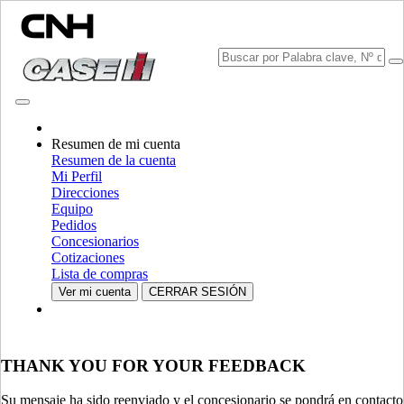
CONSULTAR CATÁLOGOS
Resumen de mi cuenta
Resumen de la cuenta
Mi Perfil
Direcciones
Equipo
Pedidos
SELECCIONA TU PAÍS O IDIOMA
Concesionarios
Cotizaciones
Norteamérica
Lista de compras
Ver mi cuenta
CERRAR SESIÓN
EE.UU.
CANADA (English)
CANADA (French)
Mexico | México
THANK YOU FOR YOUR FEEDBACK
Europa
Su mensaje ha sido reenviado y el concesionario se pondrá en contacto