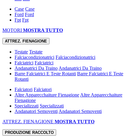
Case
Case
Ford
Ford
Fpt
Fpt
MOTORI
MOSTRA TUTTO
ATTREZ. FIENAGIONE
Testate
Testate
Falciacondizionatrici
Falciacondizionatrici
Falciatrici
Falciatrici
Andanatrici Da Traino
Andanatrici Da Traino
Barre Falciatrici E Teste Rotanti
Barre Falciatrici E Teste
Rotanti
Falciatori
Falciatori
Altre Apparecchaiture Fienagione
Altre Apparecchaiture
Fienagione
Specializzati
Specializzati
Andanatori Semoventi
Andanatori Semoventi
ATTREZ. FIENAGIONE
MOSTRA TUTTO
PRODUZIONE RACCOLTO