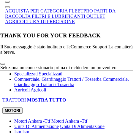
Compatte
Terne
Terne
ACQUISTA PER CATEGORIA
FLEETPRO
PARTI DA
Spandiletame
Spandiletame
RACCOLTA
FILTRI E LUBRIFICANTI
OUTLET
Specializzati
Specializzati
AGRICOLTURA DI PRECISIONE
MOVIMENTAZIONE MATERIALE
MOSTRA TUTTO
THANK YOU FOR YOUR FEEDBACK
TRATTORI
Il Suo messaggio è stato inoltrato e l'eCommerce Support La contatterà
Utility
Utility
a breve.
Attrezzature
Attrezzature
Compatti
Compatti
Eredità
Eredità
Seleziona un concessionario prima di richiedere un preventivo.
Specializzati
Specializzati
Commerciale, Giardinaggio Trattori / Tosaerba
Commerciale,
Giardinaggio Trattori / Tosaerba
Agricoli
Agricoli
TRATTORI
MOSTRA TUTTO
MOTORI
Motori Ankara -Ttf
Motori Ankara -Ttf
Unita Di Alimentazione
Unita Di Alimentazione
Ism
Ism