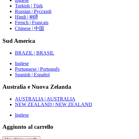
Inglese
Turkish | Türk
Russian | Русский
Hindi | बदलें
French | Français
Chinese | 中国
Sud America
BRAZIL | BRASIL
Inglese
Portuguese | Português
Spanish | Español
Australia e Nuova Zelanda
AUSTRALIA | AUSTRALIA
NEW ZEALAND | NEW ZEALAND
Inglese
Aggiunto al carrello