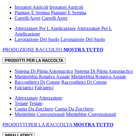
Irroratori Agricoli
Irroratori Agricoli
Piantare E Semina
Piantare E Semina
Carrelli Aerei
Carrelli Aerei
Attrezzature Per L Applicazione
Attrezzature Per L
Applicazione
Lavorazione Del Suolo
Lavorazione Del Suolo
PRODUZIONE RACCOLTO
MOSTRA TUTTO
PRODOTTI PER LA RACCOLTA
Sistema Di Pilota Automactico
Sistema Di Pilota Automactico
Mietitrebbia Rotativa Assiale
Mietitrebbia Rotativa Assiale
Raccoglitrici Di Cotone
Raccoglitrici Di Cotone
Falciatrici
Falciatrici
Attrezzature
Attrezzature
Testate
Testate
Canna Da Zucchero
Canna Da Zucchero
Mietitrbbie Convenzionali
Mietitrbbie Convenzionali
PRODOTTI PER LA RACCOLTA
MOSTRA TUTTO
IMBALLATRICI