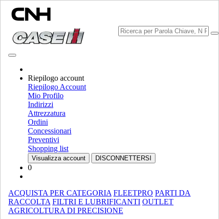
Riepilogo account
Scegli Brand
Riepilogo Account
Chiudi il menu
Mio Profilo
Indirizzi
ATTREZZATURA
Attrezzatura
Ordini
ATTREZZATURA
ALL ATTREZZATURA
Concessionari
Preventivi
MOVIMENTAZIONE MATERIALE
Shopping list
Visualizza account
DISCONNETTERSI
Miscelatori Di Materiale Frantumato
Miscelatori Di Materiale
0
Frantumato
Caricatori
Caricatori
Sollevatori Telescopici
Sollevatori Telescopici
ACQUISTA PER CATEGORIA
FLEETPRO
PARTI DA
Mini Pale
Mini Pale
RACCOLTA
FILTRI E LUBRIFICANTI
OUTLET
AGRICOLTURA DI PRECISIONE
Pale Caricatrici Cingolate Compatte
Pale Caricatrici Cingolate