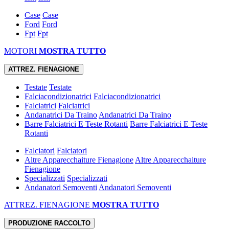
Case
Case
Ford
Ford
Fpt
Fpt
MOTORI
MOSTRA TUTTO
ATTREZ. FIENAGIONE
Testate
Testate
Falciacondizionatrici
Falciacondizionatrici
Falciatrici
Falciatrici
Andanatrici Da Traino
Andanatrici Da Traino
Barre Falciatrici E Teste Rotanti
Barre Falciatrici E Teste
Rotanti
Falciatori
Falciatori
Altre Apparecchaiture Fienagione
Altre Apparecchaiture
Fienagione
Specializzati
Specializzati
Andanatori Semoventi
Andanatori Semoventi
ATTREZ. FIENAGIONE
MOSTRA TUTTO
PRODUZIONE RACCOLTO