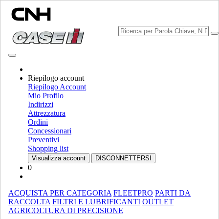
Riepilogo account
Scegli Brand
Riepilogo Account
Chiudi il menu
Mio Profilo
Indirizzi
ATTREZZATURA
Attrezzatura
Ordini
ATTREZZATURA
ALL ATTREZZATURA
Concessionari
Preventivi
MOVIMENTAZIONE MATERIALE
Shopping list
Visualizza account
DISCONNETTERSI
Miscelatori Di Materiale Frantumato
Miscelatori Di Materiale
0
Frantumato
Caricatori
Caricatori
Sollevatori Telescopici
Sollevatori Telescopici
ACQUISTA PER CATEGORIA
FLEETPRO
PARTI DA
Mini Pale
Mini Pale
RACCOLTA
FILTRI E LUBRIFICANTI
OUTLET
AGRICOLTURA DI PRECISIONE
Pale Caricatrici Cingolate Compatte
Pale Caricatrici Cingolate