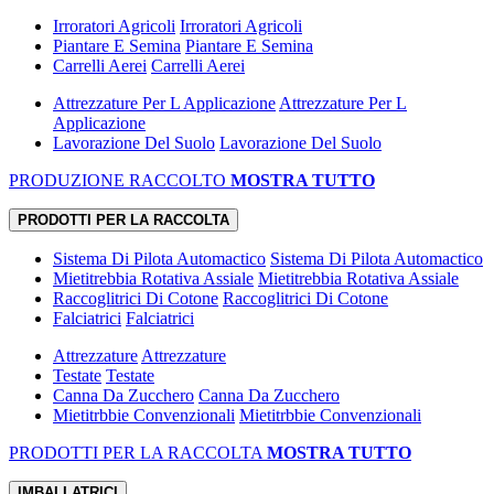
Irroratori Agricoli
Irroratori Agricoli
Piantare E Semina
Piantare E Semina
Carrelli Aerei
Carrelli Aerei
Attrezzature Per L Applicazione
Attrezzature Per L
Applicazione
Lavorazione Del Suolo
Lavorazione Del Suolo
PRODUZIONE RACCOLTO
MOSTRA TUTTO
PRODOTTI PER LA RACCOLTA
Sistema Di Pilota Automactico
Sistema Di Pilota Automactico
Mietitrebbia Rotativa Assiale
Mietitrebbia Rotativa Assiale
Raccoglitrici Di Cotone
Raccoglitrici Di Cotone
Falciatrici
Falciatrici
Attrezzature
Attrezzature
Testate
Testate
Canna Da Zucchero
Canna Da Zucchero
Mietitrbbie Convenzionali
Mietitrbbie Convenzionali
PRODOTTI PER LA RACCOLTA
MOSTRA TUTTO
IMBALLATRICI