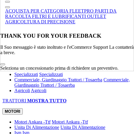
Compatte
Terne
Terne
ACQUISTA PER CATEGORIA
FLEETPRO
PARTI DA
Spandiletame
Spandiletame
RACCOLTA
FILTRI E LUBRIFICANTI
OUTLET
Specializzati
Specializzati
AGRICOLTURA DI PRECISIONE
MOVIMENTAZIONE MATERIALE
MOSTRA TUTTO
THANK YOU FOR YOUR FEEDBACK
TRATTORI
Il Suo messaggio è stato inoltrato e l'eCommerce Support La contatterà
Utility
Utility
a breve.
Attrezzature
Attrezzature
Compatti
Compatti
Eredità
Eredità
Seleziona un concessionario prima di richiedere un preventivo.
Specializzati
Specializzati
Commerciale, Giardinaggio Trattori / Tosaerba
Commerciale,
Giardinaggio Trattori / Tosaerba
Agricoli
Agricoli
TRATTORI
MOSTRA TUTTO
MOTORI
Motori Ankara -Ttf
Motori Ankara -Ttf
Unita Di Alimentazione
Unita Di Alimentazione
Ism
Ism