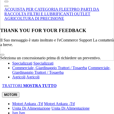
Compatte
Terne
Terne
ACQUISTA PER CATEGORIA
FLEETPRO
PARTI DA
Spandiletame
Spandiletame
RACCOLTA
FILTRI E LUBRIFICANTI
OUTLET
Specializzati
Specializzati
AGRICOLTURA DI PRECISIONE
MOVIMENTAZIONE MATERIALE
MOSTRA TUTTO
THANK YOU FOR YOUR FEEDBACK
TRATTORI
Il Suo messaggio è stato inoltrato e l'eCommerce Support La contatterà
Utility
Utility
a breve.
Attrezzature
Attrezzature
Compatti
Compatti
Eredità
Eredità
Seleziona un concessionario prima di richiedere un preventivo.
Specializzati
Specializzati
Commerciale, Giardinaggio Trattori / Tosaerba
Commerciale,
Giardinaggio Trattori / Tosaerba
Agricoli
Agricoli
TRATTORI
MOSTRA TUTTO
MOTORI
Motori Ankara -Ttf
Motori Ankara -Ttf
Unita Di Alimentazione
Unita Di Alimentazione
Ism
Ism