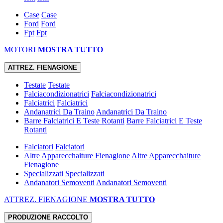
Case
Case
Ford
Ford
Fpt
Fpt
MOTORI
MOSTRA TUTTO
ATTREZ. FIENAGIONE
Testate
Testate
Falciacondizionatrici
Falciacondizionatrici
Falciatrici
Falciatrici
Andanatrici Da Traino
Andanatrici Da Traino
Barre Falciatrici E Teste Rotanti
Barre Falciatrici E Teste
Rotanti
Falciatori
Falciatori
Altre Apparecchaiture Fienagione
Altre Apparecchaiture
Fienagione
Specializzati
Specializzati
Andanatori Semoventi
Andanatori Semoventi
ATTREZ. FIENAGIONE
MOSTRA TUTTO
PRODUZIONE RACCOLTO