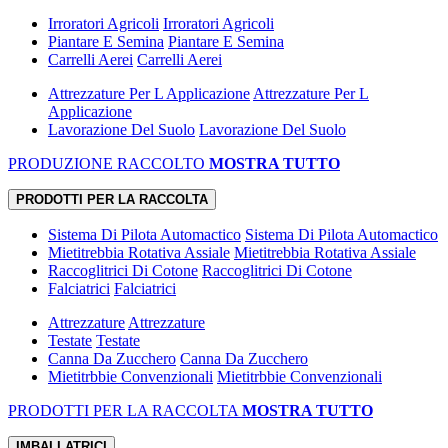
Irroratori Agricoli
Irroratori Agricoli
Piantare E Semina
Piantare E Semina
Carrelli Aerei
Carrelli Aerei
Attrezzature Per L Applicazione
Attrezzature Per L
Applicazione
Lavorazione Del Suolo
Lavorazione Del Suolo
PRODUZIONE RACCOLTO
MOSTRA TUTTO
PRODOTTI PER LA RACCOLTA
Sistema Di Pilota Automactico
Sistema Di Pilota Automactico
Mietitrebbia Rotativa Assiale
Mietitrebbia Rotativa Assiale
Raccoglitrici Di Cotone
Raccoglitrici Di Cotone
Falciatrici
Falciatrici
Attrezzature
Attrezzature
Testate
Testate
Canna Da Zucchero
Canna Da Zucchero
Mietitrbbie Convenzionali
Mietitrbbie Convenzionali
PRODOTTI PER LA RACCOLTA
MOSTRA TUTTO
IMBALLATRICI