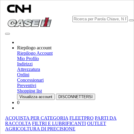
Riepilogo account
Scegli Brand
Riepilogo Account
Chiudi il menu
Mio Profilo
Indirizzi
ATTREZZATURA
Attrezzatura
Ordini
ATTREZZATURA
ALL ATTREZZATURA
Concessionari
Preventivi
MOVIMENTAZIONE MATERIALE
Shopping list
Visualizza account
DISCONNETTERSI
Miscelatori Di Materiale Frantumato
Miscelatori Di Materiale
0
Frantumato
Caricatori
Caricatori
Sollevatori Telescopici
Sollevatori Telescopici
ACQUISTA PER CATEGORIA
FLEETPRO
PARTI DA
Mini Pale
Mini Pale
RACCOLTA
FILTRI E LUBRIFICANTI
OUTLET
AGRICOLTURA DI PRECISIONE
Pale Caricatrici Cingolate Compatte
Pale Caricatrici Cingolate