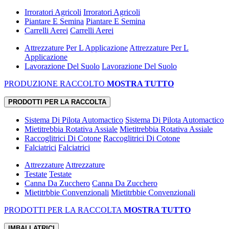
Irroratori Agricoli
Irroratori Agricoli
Piantare E Semina
Piantare E Semina
Carrelli Aerei
Carrelli Aerei
Attrezzature Per L Applicazione
Attrezzature Per L
Applicazione
Lavorazione Del Suolo
Lavorazione Del Suolo
PRODUZIONE RACCOLTO
MOSTRA TUTTO
PRODOTTI PER LA RACCOLTA
Sistema Di Pilota Automactico
Sistema Di Pilota Automactico
Mietitrebbia Rotativa Assiale
Mietitrebbia Rotativa Assiale
Raccoglitrici Di Cotone
Raccoglitrici Di Cotone
Falciatrici
Falciatrici
Attrezzature
Attrezzature
Testate
Testate
Canna Da Zucchero
Canna Da Zucchero
Mietitrbbie Convenzionali
Mietitrbbie Convenzionali
PRODOTTI PER LA RACCOLTA
MOSTRA TUTTO
IMBALLATRICI