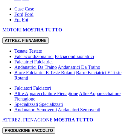
Case
Case
Ford
Ford
Fpt
Fpt
MOTORI
MOSTRA TUTTO
ATTREZ. FIENAGIONE
Testate
Testate
Falciacondizionatrici
Falciacondizionatrici
Falciatrici
Falciatrici
Andanatrici Da Traino
Andanatrici Da Traino
Barre Falciatrici E Teste Rotanti
Barre Falciatrici E Teste
Rotanti
Falciatori
Falciatori
Altre Apparecchaiture Fienagione
Altre Apparecchaiture
Fienagione
Specializzati
Specializzati
Andanatori Semoventi
Andanatori Semoventi
ATTREZ. FIENAGIONE
MOSTRA TUTTO
PRODUZIONE RACCOLTO