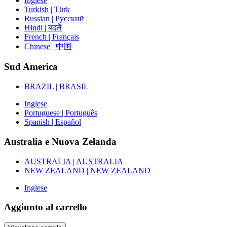
Inglese
Turkish | Türk
Russian | Русский
Hindi | बदलें
French | Français
Chinese | 中国
Sud America
BRAZIL | BRASIL
Inglese
Portuguese | Português
Spanish | Español
Australia e Nuova Zelanda
AUSTRALIA | AUSTRALIA
NEW ZEALAND | NEW ZEALAND
Inglese
Aggiunto al carrello