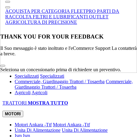
Compatte
Terne
Terne
ACQUISTA PER CATEGORIA
FLEETPRO
PARTI DA
Spandiletame
Spandiletame
RACCOLTA
FILTRI E LUBRIFICANTI
OUTLET
Specializzati
Specializzati
AGRICOLTURA DI PRECISIONE
MOVIMENTAZIONE MATERIALE
MOSTRA TUTTO
THANK YOU FOR YOUR FEEDBACK
TRATTORI
Il Suo messaggio è stato inoltrato e l'eCommerce Support La contatterà
Utility
Utility
a breve.
Attrezzature
Attrezzature
Compatti
Compatti
Eredità
Eredità
Seleziona un concessionario prima di richiedere un preventivo.
Specializzati
Specializzati
Commerciale, Giardinaggio Trattori / Tosaerba
Commerciale,
Giardinaggio Trattori / Tosaerba
Agricoli
Agricoli
TRATTORI
MOSTRA TUTTO
MOTORI
Motori Ankara -Ttf
Motori Ankara -Ttf
Unita Di Alimentazione
Unita Di Alimentazione
Ism
Ism