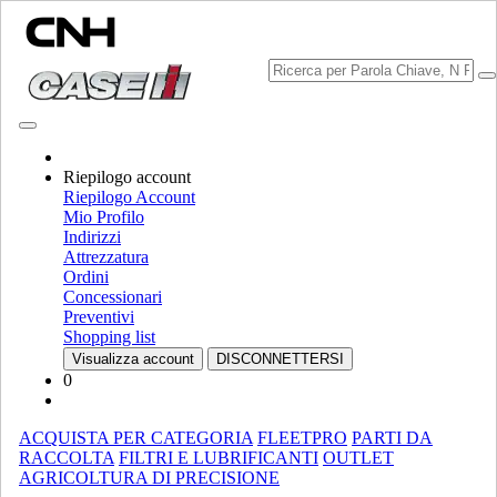
Riepilogo account
Scegli Brand
Riepilogo Account
Chiudi il menu
Mio Profilo
Indirizzi
ATTREZZATURA
Attrezzatura
Ordini
ATTREZZATURA
ALL ATTREZZATURA
Concessionari
Preventivi
MOVIMENTAZIONE MATERIALE
Shopping list
Visualizza account
DISCONNETTERSI
Miscelatori Di Materiale Frantumato
Miscelatori Di Materiale
0
Frantumato
Caricatori
Caricatori
Sollevatori Telescopici
Sollevatori Telescopici
ACQUISTA PER CATEGORIA
FLEETPRO
PARTI DA
Mini Pale
Mini Pale
RACCOLTA
FILTRI E LUBRIFICANTI
OUTLET
AGRICOLTURA DI PRECISIONE
Pale Caricatrici Cingolate Compatte
Pale Caricatrici Cingolate