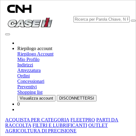
Riepilogo account
Scegli Brand
Riepilogo Account
Chiudi il menu
Mio Profilo
Indirizzi
ATTREZZATURA
Attrezzatura
Ordini
ATTREZZATURA
ALL ATTREZZATURA
Concessionari
Preventivi
MOVIMENTAZIONE MATERIALE
Shopping list
Visualizza account
DISCONNETTERSI
Miscelatori Di Materiale Frantumato
Miscelatori Di Materiale
0
Frantumato
Caricatori
Caricatori
Sollevatori Telescopici
Sollevatori Telescopici
ACQUISTA PER CATEGORIA
FLEETPRO
PARTI DA
Mini Pale
Mini Pale
RACCOLTA
FILTRI E LUBRIFICANTI
OUTLET
AGRICOLTURA DI PRECISIONE
Pale Caricatrici Cingolate Compatte
Pale Caricatrici Cingolate