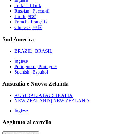
Inglese
Turkish | Türk
Russian | Русский
Hindi | बदलें
French | Français
Chinese | 中国
Sud America
BRAZIL | BRASIL
Inglese
Portuguese | Português
Spanish | Español
Australia e Nuova Zelanda
AUSTRALIA | AUSTRALIA
NEW ZEALAND | NEW ZEALAND
Inglese
Aggiunto al carrello