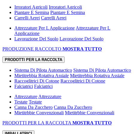
Irroratori Agricoli
Irroratori Agricoli
Piantare E Semina
Piantare E Semina
Carrelli Aerei
Carrelli Aerei
Attrezzature Per L Applicazione
Attrezzature Per L
Applicazione
Lavorazione Del Suolo
Lavorazione Del Suolo
PRODUZIONE RACCOLTO
MOSTRA TUTTO
PRODOTTI PER LA RACCOLTA
Sistema Di Pilota Automactico
Sistema Di Pilota Automactico
Mietitrebbia Rotativa Assiale
Mietitrebbia Rotativa Assiale
Raccoglitrici Di Cotone
Raccoglitrici Di Cotone
Falciatrici
Falciatrici
Attrezzature
Attrezzature
Testate
Testate
Canna Da Zucchero
Canna Da Zucchero
Mietitrbbie Convenzionali
Mietitrbbie Convenzionali
PRODOTTI PER LA RACCOLTA
MOSTRA TUTTO
IMBALLATRICI