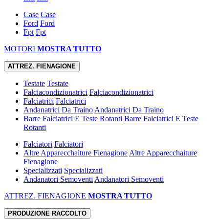
Case
Case
Ford
Ford
Fpt
Fpt
MOTORI
MOSTRA TUTTO
ATTREZ. FIENAGIONE
Testate
Testate
Falciacondizionatrici
Falciacondizionatrici
Falciatrici
Falciatrici
Andanatrici Da Traino
Andanatrici Da Traino
Barre Falciatrici E Teste Rotanti
Barre Falciatrici E Teste
Rotanti
Falciatori
Falciatori
Altre Apparecchaiture Fienagione
Altre Apparecchaiture
Fienagione
Specializzati
Specializzati
Andanatori Semoventi
Andanatori Semoventi
ATTREZ. FIENAGIONE
MOSTRA TUTTO
PRODUZIONE RACCOLTO