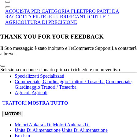
Compatte
Terne
Terne
ACQUISTA PER CATEGORIA
FLEETPRO
PARTI DA
Spandiletame
Spandiletame
RACCOLTA
FILTRI E LUBRIFICANTI
OUTLET
Specializzati
Specializzati
AGRICOLTURA DI PRECISIONE
MOVIMENTAZIONE MATERIALE
MOSTRA TUTTO
THANK YOU FOR YOUR FEEDBACK
TRATTORI
Il Suo messaggio è stato inoltrato e l'eCommerce Support La contatterà
Utility
Utility
a breve.
Attrezzature
Attrezzature
Compatti
Compatti
Eredità
Eredità
Seleziona un concessionario prima di richiedere un preventivo.
Specializzati
Specializzati
Commerciale, Giardinaggio Trattori / Tosaerba
Commerciale,
Giardinaggio Trattori / Tosaerba
Agricoli
Agricoli
TRATTORI
MOSTRA TUTTO
MOTORI
Motori Ankara -Ttf
Motori Ankara -Ttf
Unita Di Alimentazione
Unita Di Alimentazione
Ism
Ism