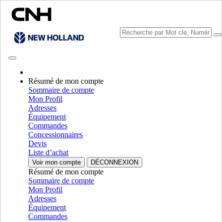
Résumé de mon compte
Sélectionner marque
Sommaire de compte
Fermer le Menu
Mon Profil
Adresses
ÉQUIPEMENT
Équipement
Commandes
ÉQUIPEMENT
ALL ÉQUIPEMENT
Concessionnaires
Devis
APPAREIL DE RÉCOLTE
Liste d’achat
Voir mon compte
DÉCONNEXION
Moissonneuse-Batteuse Conventionnelles
Moissonneuse-
Résumé de mon compte
Batteuse Conventionnelles
Sommaire de compte
Moissonneuses-Batteuses Non-Conventionnelles
Mon Profil
Moissonneuses-Batteuses Non-Conventionnelles
Adresses
Equipements Frontaux
Equipements Frontaux
Équipement
Machine A Vendanger
Machine A Vendanger
Commandes