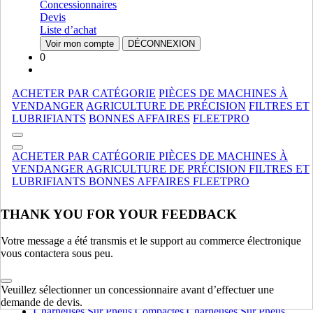
Petites Moissonneuses-Batteuses
Petites Moissonneuses-
Concessionnaires
Batteuses
Devis
Crossover Combines
Crossover Combines
Liste d’achat
Voir mon compte
DÉCONNEXION
APPAREIL DE RÉCOLTE
AFFICHER TOUT
0
MANUTENTION DE MATÉRIAUX
ACHETER PAR CATÉGORIE
PIÈCES DE MACHINES À
Chargeuses Compactes Sur Chenilles
Chargeuses Compactes
VENDANGER
AGRICULTURE DE PRÉCISION
FILTRES ET
Sur Chenilles
LUBRIFIANTS
BONNES AFFAIRES
FLEETPRO
Epandeurs À Fumier
Epandeurs À Fumier
Specialise
Specialise
ACHETER PAR CATÉGORIE
PIÈCES DE MACHINES À
Chargeuses
Chargeuses
VENDANGER
AGRICULTURE DE PRÉCISION
FILTRES ET
Chariot Telescopique
Chariot Telescopique
LUBRIFIANTS
BONNES AFFAIRES
FLEETPRO
MANUTENTION DE MATÉRIAUX
AFFICHER TOUT
THANK YOU FOR YOUR FEEDBACK
ÉQUIPEMENT LÉGER
Votre message a été transmis et le support au commerce électronique
Chargeuses Compactes Sur Chenilles
Chargeuses Compactes
vous contactera sous peu.
Sur Chenilles
Tractopelle
Tractopelle
Minichargeuses
Minichargeuses
Veuillez sélectionner un concessionnaire avant d’effectuer une
demande de devis.
Charheuses Sur Pneus Compactes
Charheuses Sur Pneus