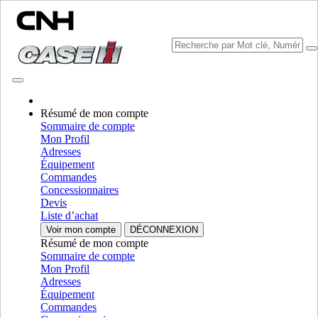
Résumé de mon compte
Sélectionner marque
Sommaire de compte
Fermer le Menu
Mon Profil
Adresses
ÉQUIPEMENT
Équipement
Commandes
ÉQUIPEMENT
ALL ÉQUIPEMENT
Concessionnaires
Devis
MANUTENTION DE MATÉRIAUX
Liste d’achat
Voir mon compte
DÉCONNEXION
Mélangeurs Grinder
Mélangeurs Grinder
Résumé de mon compte
Chargeuses
Chargeuses
Sommaire de compte
Chariot Telescopique
Chariot Telescopique
Mon Profil
Minichargeuses
Minichargeuses
Adresses
Chargeuses Compactes Sur Chenilles
Chargeuses Compactes
Équipement
Sur Chenilles
Commandes