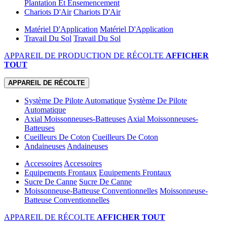
Plantation Et Ensemencement
Chariots D'Air
Chariots D'Air
Matériel D'Application
Matériel D'Application
Travail Du Sol
Travail Du Sol
APPAREIL DE PRODUCTION DE RÉCOLTE
AFFICHER
TOUT
APPAREIL DE RÉCOLTE
Système De Pilote Automatique
Système De Pilote
Automatique
Axial Moissonneuses-Batteuses
Axial Moissonneuses-
Batteuses
Cueilleurs De Coton
Cueilleurs De Coton
Andaineuses
Andaineuses
Accessoires
Accessoires
Equipements Frontaux
Equipements Frontaux
Sucre De Canne
Sucre De Canne
Moissonneuse-Batteuse Conventionnelles
Moissonneuse-
Batteuse Conventionnelles
APPAREIL DE RÉCOLTE
AFFICHER TOUT