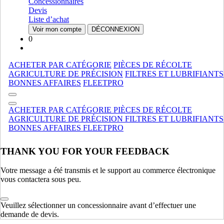
Tractopelle
Tractopelle
Concessionnaires
Epandeurs À Fumier
Epandeurs À Fumier
Devis
Specialise
Specialise
Liste d’achat
Voir mon compte
DÉCONNEXION
MANUTENTION DE MATÉRIAUX
AFFICHER TOUT
0
TRACTEURS
ACHETER PAR CATÉGORIE
PIÈCES DE RÉCOLTE
Utility
Utility
AGRICULTURE DE PRÉCISION
FILTRES ET LUBRIFIANTS
Accessoires
Accessoires
BONNES AFFAIRES
FLEETPRO
Compact
Compact
Patrimoine
Patrimoine
ACHETER PAR CATÉGORIE
PIÈCES DE RÉCOLTE
Specialise
Specialise
AGRICULTURE DE PRÉCISION
FILTRES ET LUBRIFIANTS
Commercial, Espace Vert Et Motoculture Tracteurs Tondeuses
BONNES AFFAIRES
FLEETPRO
Commercial, Espace Vert Et Motoculture Tracteurs Tondeuses
Agricole
Agricole
THANK YOU FOR YOUR FEEDBACK
TRACTEURS
AFFICHER TOUT
Votre message a été transmis et le support au commerce électronique
MOTEURS
vous contactera sous peu.
Moteurs Ankara-Ttf
Moteurs Ankara-Ttf
Unites De Puissance
Unites De Puissance
Veuillez sélectionner un concessionnaire avant d’effectuer une
Ism
Ism
demande de devis.