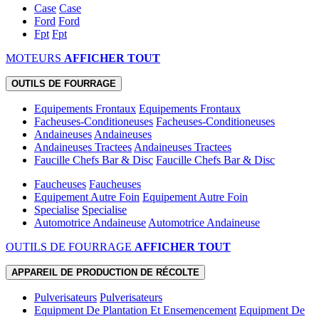
Case
Case
Ford
Ford
Fpt
Fpt
MOTEURS
AFFICHER TOUT
OUTILS DE FOURRAGE
Equipements Frontaux
Equipements Frontaux
Facheuses-Conditioneuses
Facheuses-Conditioneuses
Andaineuses
Andaineuses
Andaineuses Tractees
Andaineuses Tractees
Faucille Chefs Bar & Disc
Faucille Chefs Bar & Disc
Faucheuses
Faucheuses
Equipement Autre Foin
Equipement Autre Foin
Specialise
Specialise
Automotrice Andaineuse
Automotrice Andaineuse
OUTILS DE FOURRAGE
AFFICHER TOUT
APPAREIL DE PRODUCTION DE RÉCOLTE
Pulverisateurs
Pulverisateurs
Equipment De Plantation Et Ensemencement
Equipment De