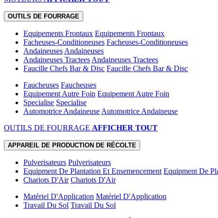
OUTILS DE FOURRAGE
Equipements Frontaux
Equipements Frontaux
Facheuses-Conditioneuses
Facheuses-Conditioneuses
Andaineuses
Andaineuses
Andaineuses Tractees
Andaineuses Tractees
Faucille Chefs Bar & Disc
Faucille Chefs Bar & Disc
Faucheuses
Faucheuses
Equipement Autre Foin
Equipement Autre Foin
Specialise
Specialise
Automotrice Andaineuse
Automotrice Andaineuse
OUTILS DE FOURRAGE
AFFICHER TOUT
APPAREIL DE PRODUCTION DE RÉCOLTE
Pulverisateurs
Pulverisateurs
Equipment De Plantation Et Ensemencement
Equipment De Pl
Chariots D'Air
Chariots D'Air
Matériel D'Application
Matériel D'Application
Travail Du Sol
Travail Du Sol