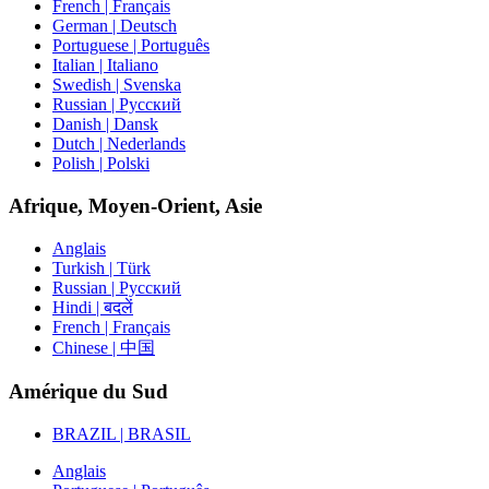
French | Français
German | Deutsch
Portuguese | Português
Italian | Italiano
Swedish | Svenska
Russian | Русский
Danish | Dansk
Dutch | Nederlands
Polish | Polski
Afrique, Moyen-Orient, Asie
Anglais
Turkish | Türk
Russian | Русский
Hindi | बदलें
French | Français
Chinese | 中国
Amérique du Sud
BRAZIL | BRASIL
Anglais