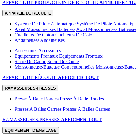
APPAREIL DE PRODUCTION DE RÉCOLTE
AFFICHER TO
APPAREIL DE RÉCOLTE
Système De Pilote Automatique
Système De Pilote Automatiqu
Axial Moissonneuses-Batteuses
Axial Moissonneuses-Batteuse
Cueilleurs De Coton
Cueilleurs De Coton
Andaineuses
Andaineuses
Accessoires
Accessoires
Equipements Frontaux
Equipements Frontaux
Sucre De Canne
Sucre De Canne
Moissonneuse-Batteuse Conventionnelles
Moissonneuse-Batteu
APPAREIL DE RÉCOLTE
AFFICHER TOUT
RAMASSEUSES-PRESSES
Presse À Balle Rondes
Presse À Balle Rondes
Presses A Balles Carrees
Presses A Balles Carrees
RAMASSEUSES-PRESSES
AFFICHER TOUT
ÉQUIPEMENT D'ENSILAGE