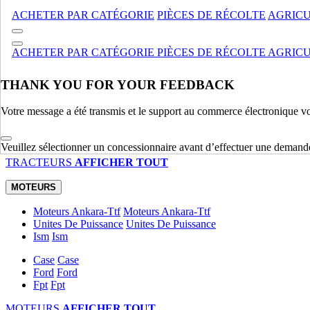
MANUTENTION DE MATÉRIAUX
AFFICHER TOUT
ACHETER PAR CATÉGORIE
PIÈCES DE RÉCOLTE
AGRICU
TRACTEURS
ACHETER PAR CATÉGORIE
PIÈCES DE RÉCOLTE
AGRICU
Utility
Utility
Accessoires
Accessoires
Compact
Compact
THANK YOU FOR YOUR FEEDBACK
Patrimoine
Patrimoine
Votre message a été transmis et le support au commerce électronique v
Specialise
Specialise
Commercial, Espace Vert Et Motoculture Tracteurs Tondeuses
Agricole
Agricole
Veuillez sélectionner un concessionnaire avant d’effectuer une demand
TRACTEURS
AFFICHER TOUT
MOTEURS
Moteurs Ankara-Ttf
Moteurs Ankara-Ttf
Unites De Puissance
Unites De Puissance
Ism
Ism
Case
Case
Ford
Ford
Fpt
Fpt
MOTEURS
AFFICHER TOUT