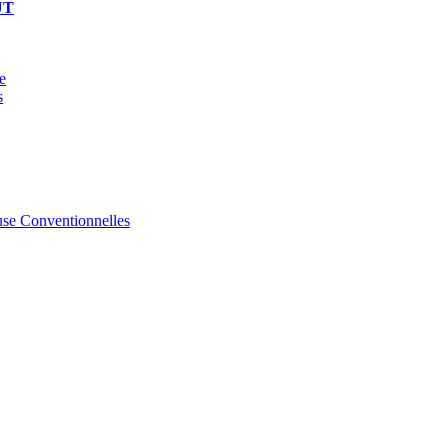
UT
e
s
se Conventionnelles