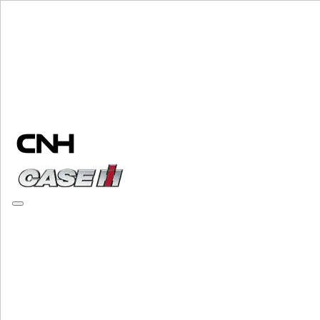
Sélectionner marque
Fermer le Menu
ÉQUIPEMENT
ÉQUIPEMENT
ALL ÉQUIPEMENT
MANUTENTION DE MATÉRIAUX
Mélangeurs Grinder
Mélangeurs Grinder
Chargeuses
Chargeuses
Chariot Telescopique
Chariot Telescopique
Minichargeuses
Minichargeuses
Chargeuses Compactes Sur Chenilles
Chargeuses Compactes Su
Tractopelle
Tractopelle
Epandeurs À Fumier
Epandeurs À Fumier
Specialise
Specialise