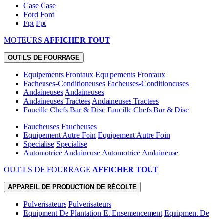
Case
Case
Ford
Ford
Fpt
Fpt
MOTEURS
AFFICHER TOUT
OUTILS DE FOURRAGE
Equipements Frontaux
Equipements Frontaux
Facheuses-Conditioneuses
Facheuses-Conditioneuses
Andaineuses
Andaineuses
Andaineuses Tractees
Andaineuses Tractees
Faucille Chefs Bar & Disc
Faucille Chefs Bar & Disc
Faucheuses
Faucheuses
Equipement Autre Foin
Equipement Autre Foin
Specialise
Specialise
Automotrice Andaineuse
Automotrice Andaineuse
OUTILS DE FOURRAGE
AFFICHER TOUT
APPAREIL DE PRODUCTION DE RÉCOLTE
Pulverisateurs
Pulverisateurs
Equipment De Plantation Et Ensemencement
Equipment De