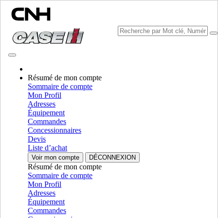
Résumé de mon compte
Sélectionner marque
Sommaire de compte
Fermer le Menu
Mon Profil
Adresses
ÉQUIPEMENT
Équipement
Commandes
ÉQUIPEMENT
ALL ÉQUIPEMENT
Concessionnaires
Devis
MANUTENTION DE MATÉRIAUX
Liste d’achat
Voir mon compte
DÉCONNEXION
Mélangeurs Grinder
Mélangeurs Grinder
Résumé de mon compte
Chargeuses
Chargeuses
Sommaire de compte
Chariot Telescopique
Chariot Telescopique
Mon Profil
Minichargeuses
Minichargeuses
Adresses
Chargeuses Compactes Sur Chenilles
Chargeuses Compactes
Équipement
Sur Chenilles
Commandes