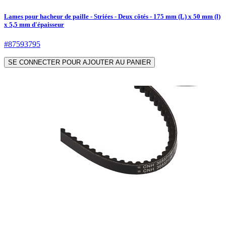
Lames pour hacheur de paille - Striées - Deux côtés - 175 mm (L) x 50 mm (l)
x 5,5 mm d'épaisseur
#87593795
SE CONNECTER POUR AJOUTER AU PANIER