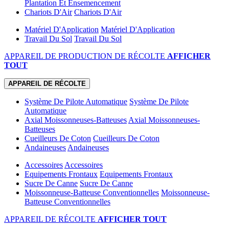
Plantation Et Ensemencement
Chariots D'Air
Chariots D'Air
Matériel D'Application
Matériel D'Application
Travail Du Sol
Travail Du Sol
APPAREIL DE PRODUCTION DE RÉCOLTE
AFFICHER
TOUT
APPAREIL DE RÉCOLTE
Système De Pilote Automatique
Système De Pilote
Automatique
Axial Moissonneuses-Batteuses
Axial Moissonneuses-
Batteuses
Cueilleurs De Coton
Cueilleurs De Coton
Andaineuses
Andaineuses
Accessoires
Accessoires
Equipements Frontaux
Equipements Frontaux
Sucre De Canne
Sucre De Canne
Moissonneuse-Batteuse Conventionnelles
Moissonneuse-
Batteuse Conventionnelles
APPAREIL DE RÉCOLTE
AFFICHER TOUT