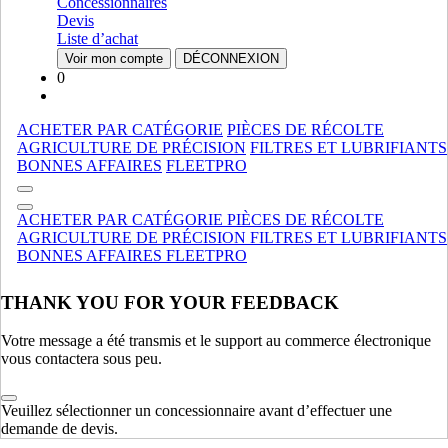
Tractopelle
Tractopelle
Concessionnaires
Epandeurs À Fumier
Epandeurs À Fumier
Devis
Specialise
Specialise
Liste d’achat
Voir mon compte
DÉCONNEXION
MANUTENTION DE MATÉRIAUX
AFFICHER TOUT
0
TRACTEURS
ACHETER PAR CATÉGORIE
PIÈCES DE RÉCOLTE
Utility
Utility
AGRICULTURE DE PRÉCISION
FILTRES ET LUBRIFIANTS
Accessoires
Accessoires
BONNES AFFAIRES
FLEETPRO
Compact
Compact
Patrimoine
Patrimoine
ACHETER PAR CATÉGORIE
PIÈCES DE RÉCOLTE
Specialise
Specialise
AGRICULTURE DE PRÉCISION
FILTRES ET LUBRIFIANTS
Commercial, Espace Vert Et Motoculture Tracteurs Tondeuses
BONNES AFFAIRES
FLEETPRO
Commercial, Espace Vert Et Motoculture Tracteurs Tondeuses
Agricole
Agricole
THANK YOU FOR YOUR FEEDBACK
TRACTEURS
AFFICHER TOUT
Votre message a été transmis et le support au commerce électronique
MOTEURS
vous contactera sous peu.
Moteurs Ankara-Ttf
Moteurs Ankara-Ttf
Unites De Puissance
Unites De Puissance
Veuillez sélectionner un concessionnaire avant d’effectuer une
Ism
Ism
demande de devis.