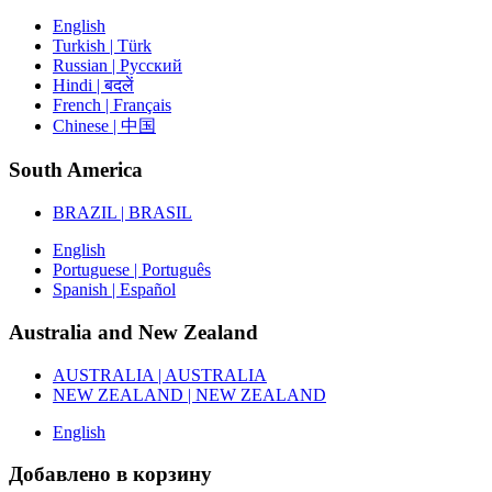
English
Turkish | Türk
Russian | Русский
Hindi | बदलें
French | Français
Chinese | 中国
South America
BRAZIL | BRASIL
English
Portuguese | Português
Spanish | Español
Australia and New Zealand
AUSTRALIA | AUSTRALIA
NEW ZEALAND | NEW ZEALAND
English
Добавлено в корзину