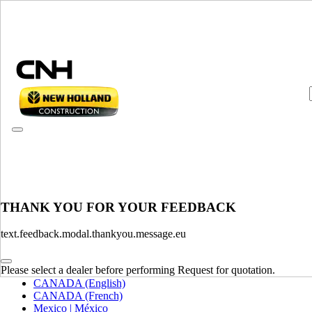
CONSULT CATALOGUES
THANK YOU FOR YOUR FEEDBACK
ВЫБРАТЬ РЫНОК И ЯЗЫК
text.feedback.modal.thankyou.message.eu
North America
Please select a dealer before performing Request for quotation.
USA
CANADA (English)
CANADA (French)
Mexico | México