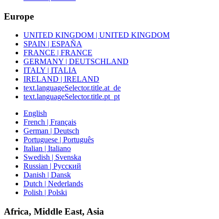
Europe
UNITED KINGDOM | UNITED KINGDOM
SPAIN | ESPAÑA
FRANCE | FRANCE
GERMANY | DEUTSCHLAND
ITALY | ITALIA
IRELAND | IRELAND
text.languageSelector.title.at_de
text.languageSelector.title.pt_pt
English
French | Français
German | Deutsch
Portuguese | Português
Italian | Italiano
Swedish | Svenska
Russian | Русский
Danish | Dansk
Dutch | Nederlands
Polish | Polski
Africa, Middle East, Asia