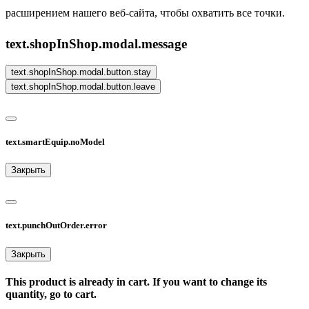
расширением нашего веб-сайта, чтобы охватить все точки.
text.shopInShop.modal.message
text.shopInShop.modal.button.stay
text.shopInShop.modal.button.leave
text.smartEquip.noModel
Закрыть
text.punchOutOrder.error
Закрыть
This product is already in cart. If you want to change its
quantity, go to cart.