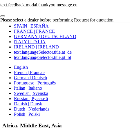
text.feedback.modal.thankyou.message.eu
Europe
Please select a dealer before performing Request for quotation.
UNITED KINGDOM | UNITED KINGDOM
SPAIN | ESPAÑA
FRANCE | FRANCE
GERMANY | DEUTSCHLAND
ITALY | ITALIA
IRELAND | IRELAND
text.languageSelector.title.at_de
text.languageSelector.title.pt_pt
English
French | Français
German | Deutsch
Portuguese | Português
Italian | Italiano
Swedish | Svenska
Russian | Русский
Danish | Dansk
Dutch | Nederlands
Polish | Polski
Africa, Middle East, Asia