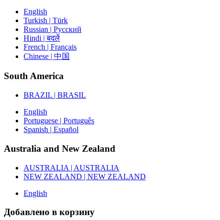
English
Turkish | Türk
Russian | Русский
Hindi | बदलें
French | Français
Chinese | 中国
South America
BRAZIL | BRASIL
English
Portuguese | Português
Spanish | Español
Australia and New Zealand
AUSTRALIA | AUSTRALIA
NEW ZEALAND | NEW ZEALAND
English
Добавлено в корзину