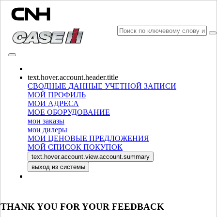
CONSULT CATALOGUES
text.hover.account.header.title
СВОДНЫЕ ДАННЫЕ УЧЕТНОЙ ЗАПИСИ
МОЙ ПРОФИЛЬ
МОИ АДРЕСА
МОЕ ОБОРУДОВАНИЕ
мои заказы
мои дилеры
МОИ ЦЕНОВЫЕ ПРЕДЛОЖЕНИЯ
МОЙ СПИСОК ПОКУПОК
ВЫБРАТЬ РЫНОК И ЯЗЫК
text.hover.account.view.account.summary
выход из системы
North America
USA
CANADA (English)
THANK YOU FOR YOUR FEEDBACK
CANADA (French)
Mexico | México