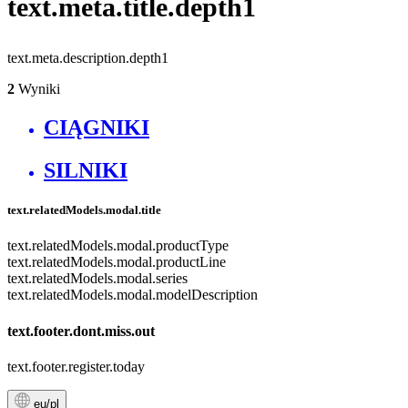
text.meta.title.depth1
text.meta.description.depth1
2
Wyniki
CIĄGNIKI
SILNIKI
text.relatedModels.modal.title
text.relatedModels.modal.productType
text.relatedModels.modal.productLine
text.relatedModels.modal.series
text.relatedModels.modal.modelDescription
text.footer.dont.miss.out
text.footer.register.today
eu/pl