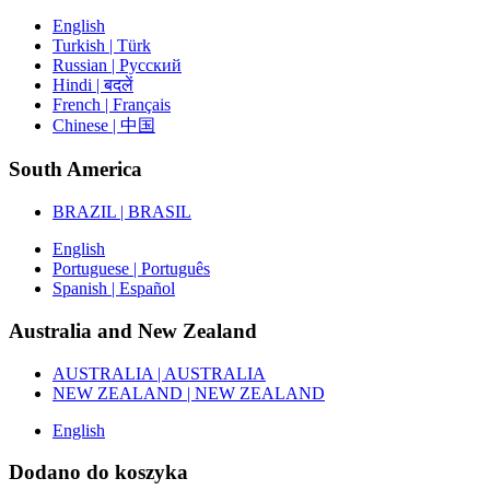
English
Turkish | Türk
Russian | Русский
Hindi | बदलें
French | Français
Chinese | 中国
South America
BRAZIL | BRASIL
English
Portuguese | Português
Spanish | Español
Australia and New Zealand
AUSTRALIA | AUSTRALIA
NEW ZEALAND | NEW ZEALAND
English
Dodano do koszyka