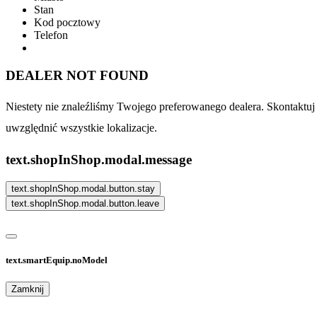
Stan
Kod pocztowy
Telefon
DEALER NOT FOUND
Niestety nie znaleźliśmy Twojego preferowanego dealera. Skontaktu
uwzględnić wszystkie lokalizacje.
text.shopInShop.modal.message
text.shopInShop.modal.button.stay
text.shopInShop.modal.button.leave
text.smartEquip.noModel
Zamknij