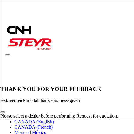
CONSULT CATALOGUES
THANK YOU FOR YOUR FEEDBACK
WYBIERZ RYNEK I JĘZYK
text.feedback.modal.thankyou.message.eu
North America
Please select a dealer before performing Request for quotation.
USA
CANADA (English)
CANADA (French)
Mexico | México