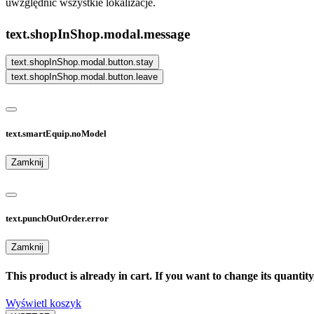
uwzględnić wszystkie lokalizacje.
text.shopInShop.modal.message
text.shopInShop.modal.button.stay
text.shopInShop.modal.button.leave
text.smartEquip.noModel
Zamknij
text.punchOutOrder.error
Zamknij
This product is already in cart. If you want to change its quantity,
Wyświetl koszyk