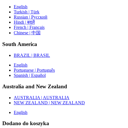
English
Turkish | Türk
Russian | Русский
Hindi | बदलें
French | Français
Chinese | 中国
South America
BRAZIL | BRASIL
English
Portuguese | Português
Spanish | Español
Australia and New Zealand
AUSTRALIA | AUSTRALIA
NEW ZEALAND | NEW ZEALAND
English
Dodano do koszyka