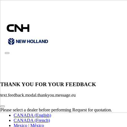
CONSULT CATALOGUES
THANK YOU FOR YOUR FEEDBACK
WYBIERZ RYNEK I JĘZYK
text.feedback.modal.thankyou.message.eu
North America
Please select a dealer before performing Request for quotation.
USA
CANADA (English)
CANADA (French)
Mexico | México