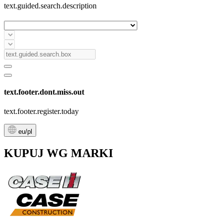
text.guided.search.description
text.footer.dont.miss.out
text.footer.register.today
eu/pl
KUPUJ WG MARKI