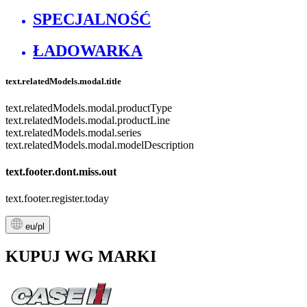
SPECJALNOŚĆ
ŁADOWARKA
text.relatedModels.modal.title
text.relatedModels.modal.productType
text.relatedModels.modal.productLine
text.relatedModels.modal.series
text.relatedModels.modal.modelDescription
text.footer.dont.miss.out
text.footer.register.today
eu/pl
KUPUJ WG MARKI