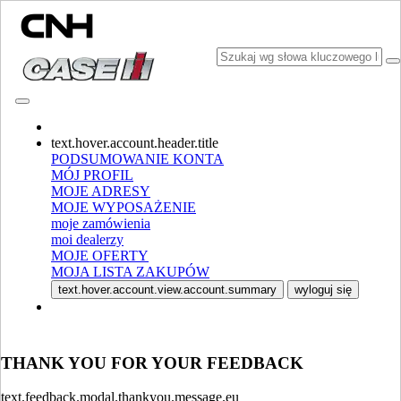
CONSULT CATALOGUES
text.hover.account.header.title
PODSUMOWANIE KONTA
MÓJ PROFIL
MOJE ADRESY
MOJE WYPOSAŻENIE
moje zamówienia
moi dealerzy
MOJE OFERTY
MOJA LISTA ZAKUPÓW
WYBIERZ RYNEK I JĘZYK
text.hover.account.view.account.summary
wyloguj się
North America
USA
THANK YOU FOR YOUR FEEDBACK
CANADA (English)
CANADA (French)
Mexico | México
text.feedback.modal.thankyou.message.eu