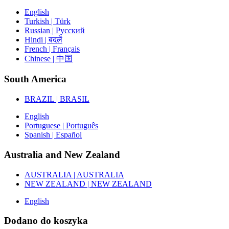
English
Turkish | Türk
Russian | Русский
Hindi | बदलें
French | Français
Chinese | 中国
South America
BRAZIL | BRASIL
English
Portuguese | Português
Spanish | Español
Australia and New Zealand
AUSTRALIA | AUSTRALIA
NEW ZEALAND | NEW ZEALAND
English
Dodano do koszyka