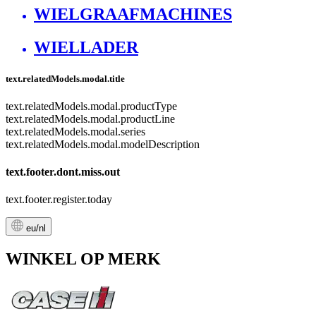
WIELGRAAFMACHINES
WIELLADER
text.relatedModels.modal.title
text.relatedModels.modal.productType
text.relatedModels.modal.productLine
text.relatedModels.modal.series
text.relatedModels.modal.modelDescription
text.footer.dont.miss.out
text.footer.register.today
eu/nl
WINKEL OP MERK