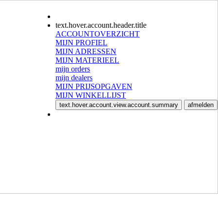
text.hover.account.header.title
ACCOUNTOVERZICHT
MIJN PROFIEL
MIJN ADRESSEN
MIJN MATERIEEL
mijn orders
mijn dealers
MIJN PRIJSOPGAVEN
MIJN WINKELLIJST
text.hover.account.view.account.summary
afmelden