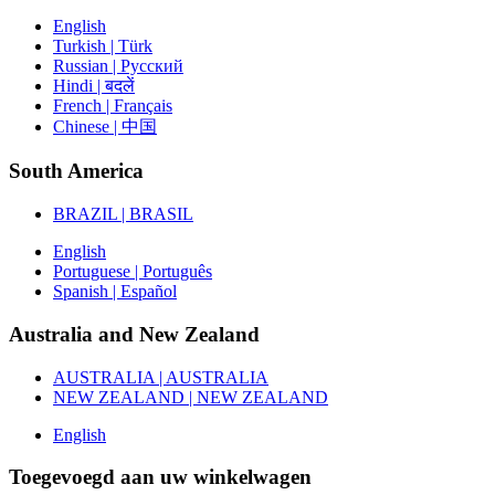
English
Turkish | Türk
Russian | Русский
Hindi | बदलें
French | Français
Chinese | 中国
South America
BRAZIL | BRASIL
English
Portuguese | Português
Spanish | Español
Australia and New Zealand
AUSTRALIA | AUSTRALIA
NEW ZEALAND | NEW ZEALAND
English
Toegevoegd aan uw winkelwagen