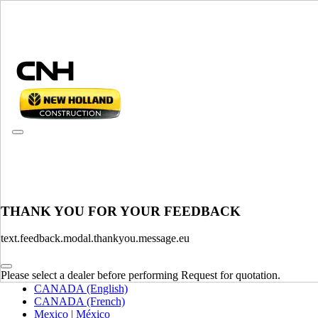
CONSULT CATALOGUES
THANK YOU FOR YOUR FEEDBACK
SELECTEER MARKT EN TAAL
text.feedback.modal.thankyou.message.eu
North America
Please select a dealer before performing Request for quotation.
USA
CANADA (English)
CANADA (French)
Mexico | México