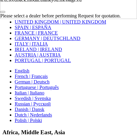
Europe
Please select a dealer before performing Request for quotation.
UNITED KINGDOM | UNITED KINGDOM
SPAIN | ESPAÑA
FRANCE | FRANCE
GERMANY | DEUTSCHLAND
ITALY | ITALIA
IRELAND | IRELAND
AUSTRIA | AUSTRIA
PORTUGAL | PORTUGAL
English
French | Français
German | Deutsch
Portuguese | Português
Italian | Italiano
Swedish | Svenska
Russian | Русский
Danish | Dansk
Dutch | Nederlands
Polish | Polski
Africa, Middle East, Asia