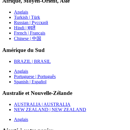
Afrique, Moyen-Orient, Asie
Anglais
Turkish | Türk
Russian | Русский
Hindi | बदलें
French | Français
Chinese | 中国
Amérique du Sud
BRAZIL | BRASIL
Anglais
Portuguese | Português
Spanish | Español
Australie et Nouvelle-Zélande
AUSTRALIA | AUSTRALIA
NEW ZEALAND | NEW ZEALAND
Anglais