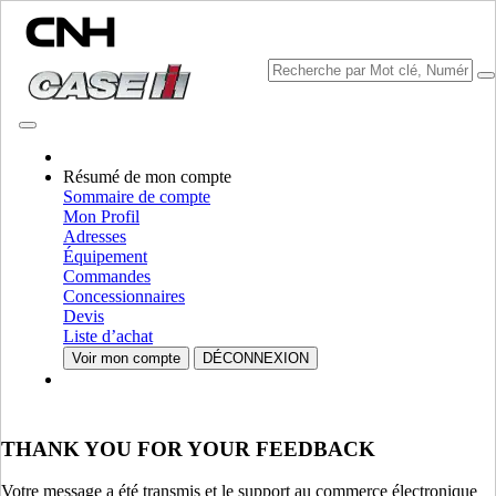
CONSULTER LES CATALOGUES
Résumé de mon compte
Sommaire de compte
Mon Profil
Adresses
Équipement
Commandes
Concessionnaires
Devis
Liste d’achat
VEUILLEZ SÉLECTIONNER VOTRE PAYS OU VOTRE
Voir mon compte
DÉCONNEXION
LANGUE
Amérique du Nord
THANK YOU FOR YOUR FEEDBACK
USA
CANADA (English)
CANADA (French)
Votre message a été transmis et le support au commerce électronique