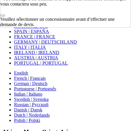
Mexico | México
vous contactera sous peu.
Europe
Veuillez sélectionner un concessionnaire avant d’effectuer une
demande de devis.
ROYAUME-UNI
SPAIN | ESPAÑA
FRANCE | FRANCE
GERMANY | DEUTSCHLAND
ITALY | ITALIA
IRELAND | IRELAND
AUSTRIA | AUSTRIA
PORTUGAL | PORTUGAL
English
French | Français
German | Deutsch
Portuguese | Português
Italian | Italiano
Swedish | Svenska
Russian | Русский
Danish | Dansk
Dutch | Nederlands
Polish | Polski