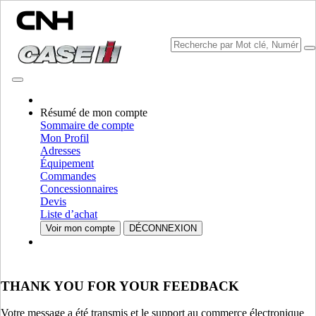
CONSULTER LES CATALOGUES
Résumé de mon compte
Sommaire de compte
Mon Profil
Adresses
Équipement
Commandes
Concessionnaires
Devis
Liste d’achat
VEUILLEZ SÉLECTIONNER VOTRE PAYS OU VOTRE
Voir mon compte
DÉCONNEXION
LANGUE
Amérique du Nord
THANK YOU FOR YOUR FEEDBACK
USA
CANADA (English)
CANADA (French)
Votre message a été transmis et le support au commerce électronique