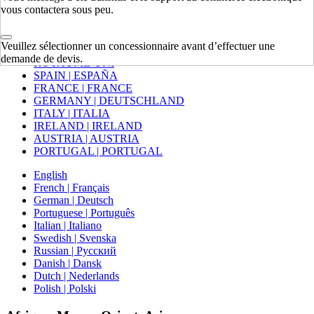
Mexico | México
vous contactera sous peu.
Europe
Veuillez sélectionner un concessionnaire avant d’effectuer une
demande de devis.
ROYAUME-UNI
SPAIN | ESPAÑA
FRANCE | FRANCE
GERMANY | DEUTSCHLAND
ITALY | ITALIA
IRELAND | IRELAND
AUSTRIA | AUSTRIA
PORTUGAL | PORTUGAL
English
French | Français
German | Deutsch
Portuguese | Português
Italian | Italiano
Swedish | Svenska
Russian | Русский
Danish | Dansk
Dutch | Nederlands
Polish | Polski