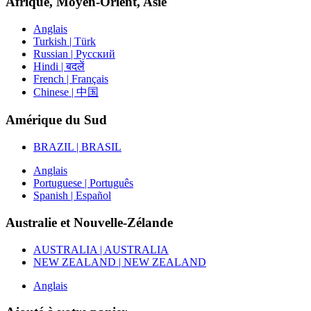
Afrique, Moyen-Orient, Asie
Anglais
Turkish | Türk
Russian | Русский
Hindi | बदलें
French | Français
Chinese | 中国
Amérique du Sud
BRAZIL | BRASIL
Anglais
Portuguese | Português
Spanish | Español
Australie et Nouvelle-Zélande
AUSTRALIA | AUSTRALIA
NEW ZEALAND | NEW ZEALAND
Anglais