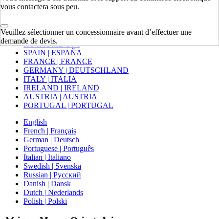
Mexico | México
vous contactera sous peu.
Europe
Veuillez sélectionner un concessionnaire avant d’effectuer une
demande de devis.
ROYAUME-UNI
SPAIN | ESPAÑA
FRANCE | FRANCE
GERMANY | DEUTSCHLAND
ITALY | ITALIA
IRELAND | IRELAND
AUSTRIA | AUSTRIA
PORTUGAL | PORTUGAL
English
French | Français
German | Deutsch
Portuguese | Português
Italian | Italiano
Swedish | Svenska
Russian | Русский
Danish | Dansk
Dutch | Nederlands
Polish | Polski