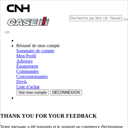
CONSULTER LES CATALOGUES
Résumé de mon compte
Sommaire de compte
Mon Profil
Adresses
Équipement
Commandes
Concessionnaires
Devis
Liste d’achat
VEUILLEZ SÉLECTIONNER VOTRE PAYS OU VOTRE
Voir mon compte
DÉCONNEXION
LANGUE
Amérique du Nord
THANK YOU FOR YOUR FEEDBACK
USA
CANADA (English)
CANADA (French)
Votre message a été transmis et le support au commerce électronique