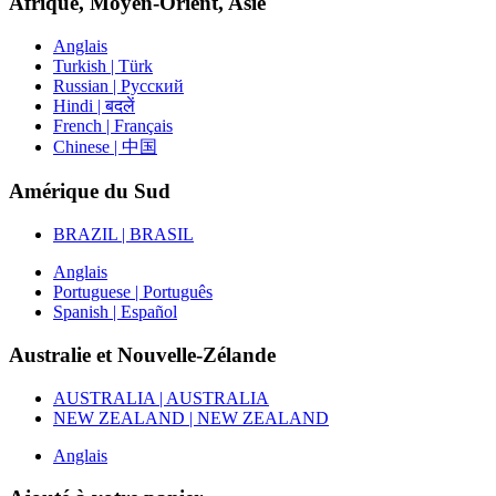
Afrique, Moyen-Orient, Asie
Anglais
Turkish | Türk
Russian | Русский
Hindi | बदलें
French | Français
Chinese | 中国
Amérique du Sud
BRAZIL | BRASIL
Anglais
Portuguese | Português
Spanish | Español
Australie et Nouvelle-Zélande
AUSTRALIA | AUSTRALIA
NEW ZEALAND | NEW ZEALAND
Anglais